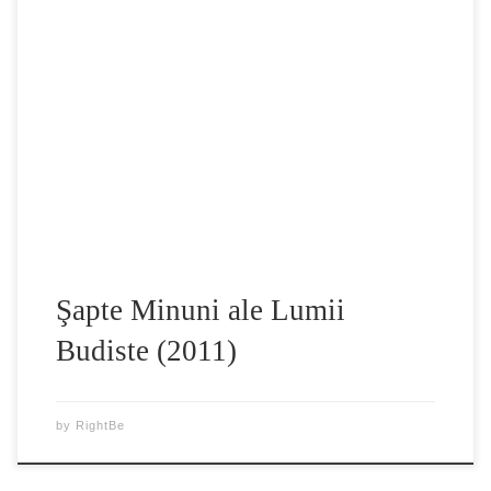
In acest documentar fascinant, istoricul Bettany Hughes
calatoreste pentru a explora cele sapte minuni ale lumii
budiste si ofera o persepectiva unica despre una dintre cele
mai vechi sisteme de credinta practicata si astazi. Budismul
a inceput acum 2500 de ani, cand un om a avut o revelatie
uimitoare sub […]
Şapte Minuni ale Lumii
Budiste (2011)
by
RightBe