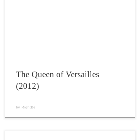
documentar execeptional. Bineinteles, poate fi usor criticat
deoarece in documentar vei observa multimilionari,
miliardari care se vaita tot timpul. Trecand peste aceste
critici, care oricum cred ca sunt inevitabile pentru unii, vom
invata lectii importante. În 2008, familia Siegel era în […]
The Queen of Versailles
(2012)
by
RightBe