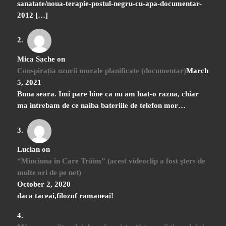
sanatate/noua-terapie-postul-negru-cu-apa-documentar-
2012 […]
Mica Sache
on
Conspirația uzurii morale planificate (documentar)
March
5, 2021
Buna seara. Imi pare bine ca nu am luat-o razna, chiar
ma intrebam de ce naiba bateriile de telefon mor…
Lucian
on
“Minciuna în Care Trăim” (acest videoclip a fost şters de
multe ori de pe net)
October 2, 2020
daca taceai,filozof ramaneai!