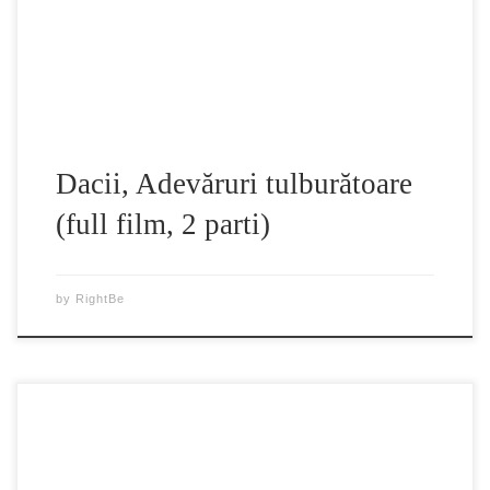
recuperarea adevarului istoric. In acest film documentar
multe dintre teoriile pe care este construita istoria Romaniei
vor […]
Dacii, Adevăruri tulburătoare
(full film, 2 parti)
by
RightBe
Acesta este un film bazat pe cartea “Death of the Liberal
Class” (Moartea din clasa liberala) de jurnalistul si