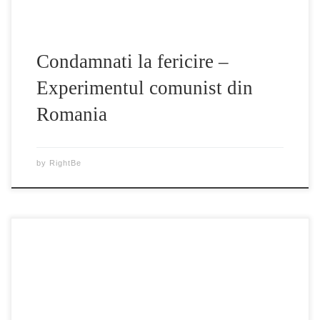
Condamnati la fericire –
Experimentul comunist din
Romania
by
RightBe
Dacii, Adevăruri tulburătoare, un documentar controversat
prin care o serie de specialisti in istorie readuc in discutie
“adevaruri” ascunse despre stramosii nostri Dacii. Acest
film face parte dintr-un proiect mai amplu ce urmareste