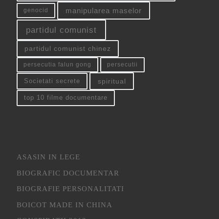
manipularea maselor
genocid
partidul comunist
partidul comunist chinez
persecutia falun gong
persecutii
spiritual
Societati secrete
top 10 filme documentare
ASASIN IN LEGE
BIOGRAFIC DOCUMENTAR
BIOGRAFIE PERSONALITATI
BOICOT MADE IN CHINA