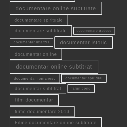
documentare online subtitrate
documentare spirituale
documentare subtitrate
documentare traduse
documentar istoric
documentar interzis
documentar online
documentar online subtitrat
documentar romanesc
documentar spiritual
documentar subtitrat
falun gong
film documentar
filme documentare 2013
Filme documentare online subtitrate