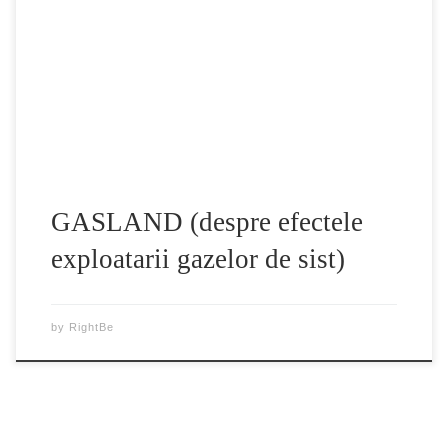
Romania folosind o metoda ce polueaza panza de apa
freatica. Bulgaria a oprit de curând inițiativa corporației din
cauza protestelor legate de riscurile de mediu. De
asemenea, Franta a interzis aceasta metoda de extragere a
gazului. Statele americane New Jersey si […]
GASLAND (despre efectele
exploatarii gazelor de sist)
by
RightBe