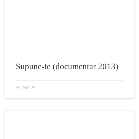
castigatorul premiului Nobel, Chris Hedges. Acesta
“trasează” creșterea statului Corporatist, și examinează
viitorul de supunere într-o lume a capitalismului
nerestrictionat, globalizarea, inegalitatea uimitoare și
schimbările de mediu. Filmul se concentrează în […]
Supune-te (documentar 2013)
by
RightBe
Compania Chevron va începe extracţia gazului de şist in