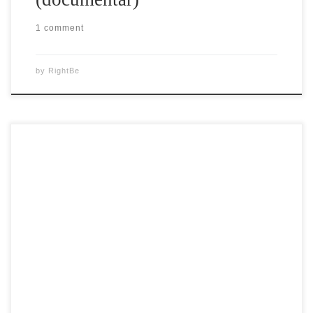
1 comment
by
RightBe
Vizioneaza filmul documentar “Infinitul – Călatoria
suprema” – O CALATORIE DINCOLO DE MOARTE Ce se
intampla dupa ce plecam din aceasta lume? Exista viata
dupa moarte? Sau doar disparem pentru totdeauna? Acestea
sunt intrebarile care vor fi discutate in acest documentar
puternic si patrunzator, cu titlul original Infinity: Trip
Ultimate. […]