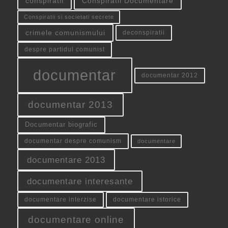
conspiratii
Conspiratii Documentare
Conspiratii si societati secrete
crimele comunismului
deconspiratii
despre partidul comunist
documentar
documentar 2012
documentar 2013
Documentar biografic
documentar despre comunism
documentare
documentare 2013
documentare interesante
documentare interzise
documentare istorice
documentare online