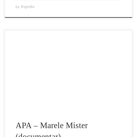
by
RightBe
Un film documentar fascinant dezvaluie descoperirile
despre APA, cea mai uimitoare substanta din lume insa
foarte putin studiata. Din timpuri srtăvechi, oameni de
ştiinţă, filozofi şi teologii au încercat să înţeleagă
proprietăţile sale explicite şi implicite, care sunt
fenomenale, depăşind legile fizice comune ale naturii.Prin
cercetările sale, știința confirmă ceea […]
APA – Marele Mister
(documentar)