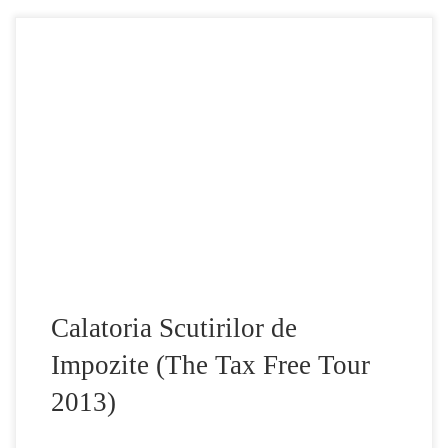
Documentar despre paradisurile fiscale ale corporatiilor
care au provocat criza actuala. Unde isi platesc companiile
multinationale taxele si cat de mult? Obtinand informatii de
la experti internationali de top despre paradisurile fiscale.
The Tax Free Tour 2013
Calatoria Scutirilor de
Impozite (The Tax Free Tour
2013)