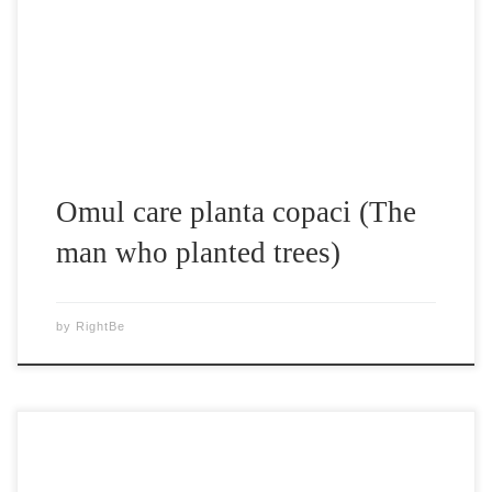
globul.” Omul care planta copaci Filmul prezintă povestea
lui Elzeard Bouffier, care pe parcursul a peste 35 de ani a
plantat o […]
Omul care planta copaci (The
man who planted trees)
by
RightBe
Regina de la Versailles (The Queen of Versailles), un