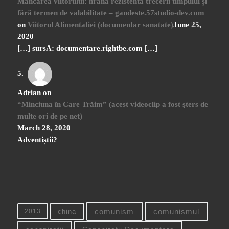
Mâncarea viitorului: hrană rezistentă trecerii timpului și
fără termen de valabilitate – gandeste.57studio-dev.com
on
Viitorul Alimentatiei (documentar sanatate)
June 25,
2020
[…] sursA: documentare.rightbe.com […]
Adrian
on
“Minciuna în Care Trăim” (acest videoclip a fost şters de
multe ori de pe net)
March 28, 2020
Adventiștii?
china
comunism
comunismul
2013