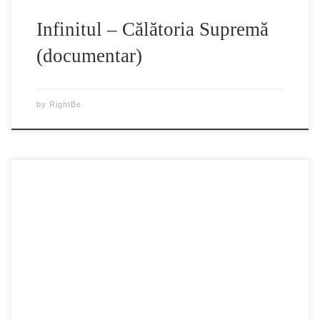
Infinitul – Călătoria Supremă
(documentar)
by
RightBe
“Sute de mii de victime, destine sfaramate, generatii private
de sansa contactului cu lumea exterioara, o economie
prabusita si o stare morala la pamant: iata in cateva cuvinte
in ce consta mostenirea istorica a comunismului romanesc”.
“Executia lui Ceausescu din 25 decembrie 1989 inchide o
pagina macabra din sangeroasa si […]