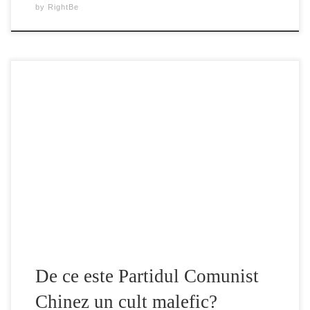
by
RightBe
Ce face ca Partidul Comunist să fie atât de tiranic şi
malefic? Atunci când a venit pe lume, acest spectru al
Partidului Comunist a venit cu o misiune care te face să
înlemneşti. Manifestul Partidului Comunist are spre sfârşit
un pasaj celebru: „Comuniştilor le repugnă să-şi ascundă
vederile şi intenţiile. […]
De ce este Partidul Comunist
Chinez un cult malefic?