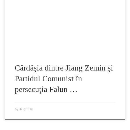
salariată a parcului Xianhe din oraşul Pingdu, provincia
Shandong. În noiembrie 2000 a călătorit la Beijing pentru a
face apel în sprijinul Falun Gong. Ca urmare a fost răpită de
autorităţi şi, potrivit celor în cunoştinţă de cauză, torturată şi
[…]
Cârdăşia dintre Jiang Zemin şi
Partidul Comunist în
persecuţia Falun …
by
RightBe