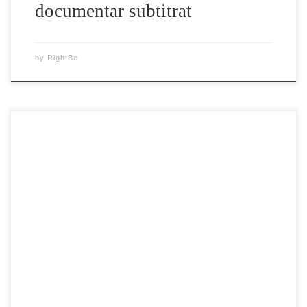
documentar subtitrat
by
RightBe
An de an, începând din 1993, pe 13 mai se celebrează Ziua
Mondială Falun Dafa. Deși este o sărbătoare, această zi nu
poate fi totuși prilej de bucurie totală, căci mulți dintre
practicanții Falun Gong din China sunt torturați și chiar
omorâți de regimul comunist chinez. Tocmai din acest
motiv, […]