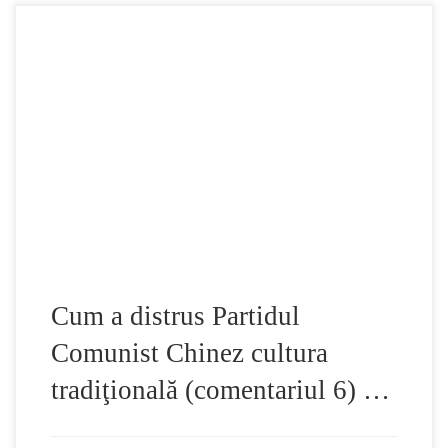
Teoria comunistă malefică se opune culturii tradiţionale
„Filozofia” Partidului Comunist contrazice în mod absolut
cultura autentică tradiţională chineză. Cultura tradiţională
respectă poruncile cerului, aşa cum spunea Confucius:
„Viaţa şi moartea sunt predestinate, iar bogăţia şi poziţia
sunt determinate de Cer”. Atât budismul cât şi taoismul sunt
forme ale teismului şi […]
Cum a distrus Partidul
Comunist Chinez cultura
tradiţională (comentariul 6) …