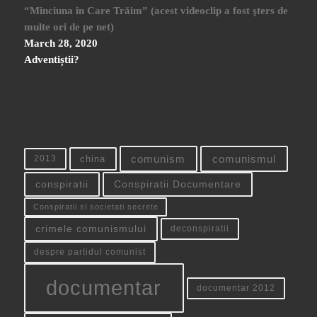
“Minciuna în Care Trăim” (acest videoclip a fost şters de
multe ori de pe net)
March 28, 2020
Adventiștii?
china
comunism
comunismul
2013
conspiratii
Conspiratii Documentare
Conspiratii si societati secrete
crimele comunismului
deconspiratii
despre partidul comunist
documentar
documentar 2012