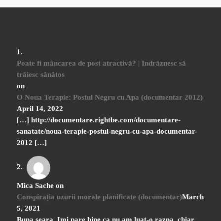
Poate fi mâncarea de post atractivă? | Indrăznesc să
trăiesc sănătos
on
O Noua Terapie: Postul Negru cu Apa (documentar 2012)
April 14, 2022
[…] http://documentare.rightbe.com/documentare-
sanatate/noua-terapie-postul-negru-cu-apa-documentar-
2012 […]
Mica Sache
on
Conspirația uzurii morale planificate (documentar)
March
5, 2021
Buna seara. Imi pare bine ca nu am luat-o razna, chiar