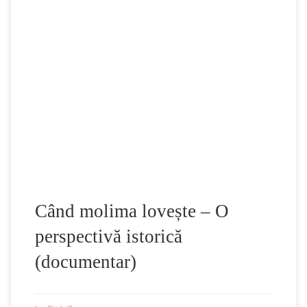
Aproape fiecare țară din lume a simțit impactul noului
coronavirus, fie că este vorba de carantină, pierderi
economice sau impactul virusului în sine. Cu toate acestea,
în timp ce noul virus este unic prin faptul că lumea întreagă
încearcă să-i facă față împreună, pandemii ca aceasta au
existat de-a lungul […]
Când molima lovește – O
perspectivă istorică
(documentar)