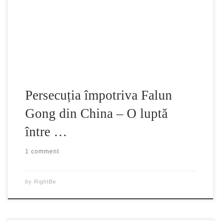
spiritului, profund înrădăcinată în cultura tradițională
chineză. Principiile care stau la baza acestei practici
spirituale sunt: Adevăr – Compasiune – […]
Persecuția împotriva Falun
Gong din China – O luptă
între …
1 comment
by
RightBe