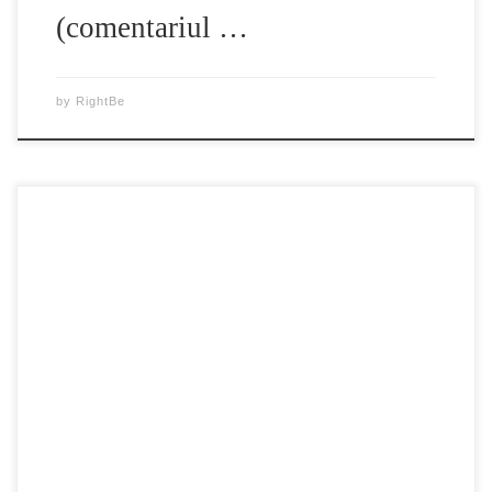
(comentariul …
by
RightBe
Recoltarea forțată de organe de la prizonieri de conștiință
aflați în viață, în China – dovezile sugerează că moștenirea
înspăimântătoare a Holocaustului continuă sub regimul
chinez. Partea I Chris Chappell sparge tăcerea mass-mediei
occidentale și expune o nouă crimă oribilă împotriva
umanității, iar la o audiere a Congresului SUA,
congresmanul […]