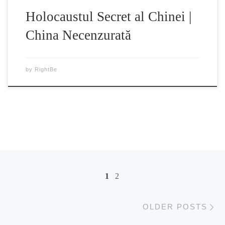
Holocaustul Secret al Chinei |
China Necenzurată
by
RightBe
Posts navigation
1
2
Ol
OLDER POSTS