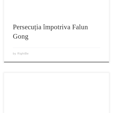
Persecuția împotriva Falun
Gong
by
RightBe
De ce este Partidul Comunist Chinez o forţă împotriva
Universului De-a lungul istoriei toate naţiunile au crezut în
Dumnezeu. Tocmai datorită credinţei în Dumnezeu şi în
cauzalitatea karmică a binelui şi a răului, oamenii se puteau