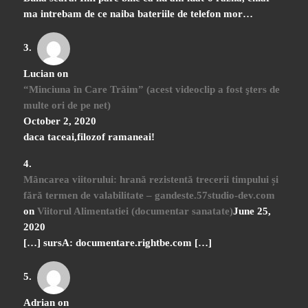
ma intrebam de ce naiba bateriile de telefon mor…
Lucian
on
“Minciuna în Care Trăim” (acest videoclip a fost şters de
multe ori de pe net)
October 2, 2020
daca taceai,filozof ramaneai!
Mâncarea viitorului: hrană rezistentă trecerii timpului și
fără termen de valabilitate – gandeste.57studio-dev.com
on
Viitorul Alimentatiei (documentar sanatate)
June 25,
2020
[…] sursA: documentare.rightbe.com […]
Adrian
on