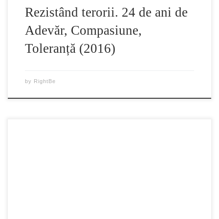
Rezistând terorii. 24 de ani de
Adevăr, Compasiune,
Toleranță (2016)
by
RightBe
(c) Copyright Swoop Films 2016 www.swoopfilms.com DE
CE ESTE FALUN GONG PERSECUTAT ÎN CHINA? În
anii 1990, Falun Gong a fost larg răspândită și apreciată
pentru capacitatea ei de a îmbunătăți moralitatea și
sănătatea publicului prin intermediul învățăturilor sale
ghidate de principiile adevăr, compasiune și toleranță. Și
atunci de ce […]