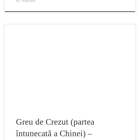
by
RightBe
Greu de Crezut(Hard to Believe) – documentar gratuit de
vizionat în timpul pandemiei de coronavirus. În aceste
vremuri grele, reusim sa intelegem importanța informațiilor
corecte. În China, înca nu se întelege acest lucru. Jurnaliștii
străini au fost expulzați din țară, lăsându-ne să speculăm ce
au mai exact de ascuns. Sursele […]
Greu de Crezut (partea
întunecată a Chinei) –