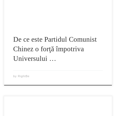
auto-controla şi reuşeau să menţină standardul moral social
necesar. Pe întreg Pământul, în toate […]
De ce este Partidul Comunist
Chinez o forţă împotriva
Universului …
by
RightBe
D-na Zhang Fuzhen, în vârstǎ de aproximativ 38 ani, fostă