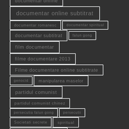
documentar online
documentar online subtitrat
documentar romanesc
documentar spiritual
documentar subtitrat
falun gong
film documentar
filme documentare 2013
Filme documentare online subtitrate
manipularea maselor
genocid
partidul comunist
partidul comunist chinez
persecutia falun gong
persecutii
spiritual
Societati secrete