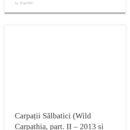
by
RightBe
Carpații Sălbatici – un portal spre paradis, asa cum il
prezinta Charlie Ottley. Documentarul “Wild Carpathia”,
considerat a fi “cel mai frumos” film despre România, va fi
difuzat de Travel Channel într-o serie de patru episoade.
Filmul a demonstrat un succes urias – find difuzat in 120
de tari si […]
Carpații Sălbatici (Wild
Carpathia, part. II – 2013 si