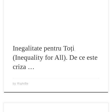
prezentat de catre economistul American, autor si profesor
Robert Reich. Robert Reich aduce un argument elocvent și
pasional despre modul în care efectele devastatoare ale
lărgirii inegalității veniturilor americanilor, amenință […]
Inegalitate pentru Toți
(Inequality for All). De ce este
criza …
by
RightBe