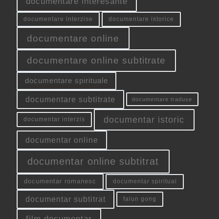
documentare interesante
documentare interzise
documentare istorice
documentare online
documentare online subtitrate
documentare spirituale
documentare subtitrate
documentare traduse
documentar istoric
documentar interzis
documentar online
documentar online subtitrat
documentar romanesc
documentar spiritual
documentar subtitrat
falun gong
film documentar