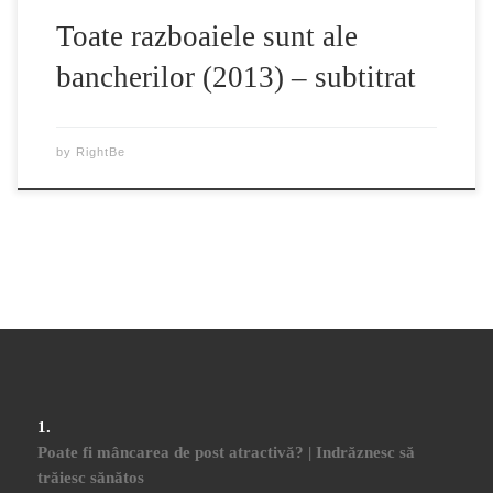
Toate razboaiele sunt ale
bancherilor (2013) – subtitrat
by
RightBe
Poate fi mâncarea de post atractivă? | Indrăznesc să
trăiesc sănătos