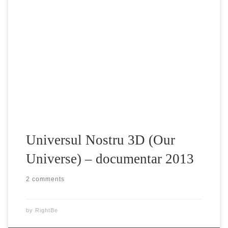
Sistemul nostru solar a fost pe primul loc în atracția
umanității și totodată ne-a umplut sufletele de-a lungul
vremii cu venerație dar și cu teamă. Acest documentar ne
poartă pe aripi magice spre o călătorie în universul
necunoscut și neimaginabil.
Universul Nostru 3D (Our
Universe) – documentar 2013
2 comments
by
RightBe