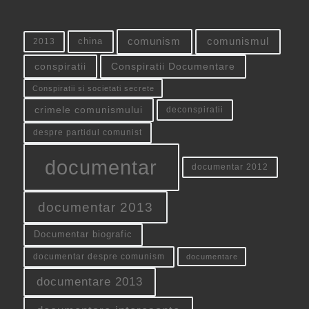
china
comunism
comunismul
2013
conspiratii
Conspiratii Documentare
Conspiratii si societati secrete
crimele comunismului
deconspiratii
despre partidul comunist
documentar
documentar 2012
documentar 2013
Documentar biografic
documentar despre comunism
documentare
documentare 2013