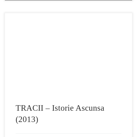
TRACII – Istorie Ascunsa HD (2013) Vizionare Placuta
Istoria antică a Europei ar trebui rescrisă! Înainte ca Roma
să ia ființă, înainte ca Grecia să înflorească, neamurile
traco-geto-dacice au stăpânit teritorii vaste din continentul
european și și-au lăsat amprenta asupra întregii sale istorii.
În călătoria pe care v-o propunem către […]
TRACII – Istorie Ascunsa
(2013)