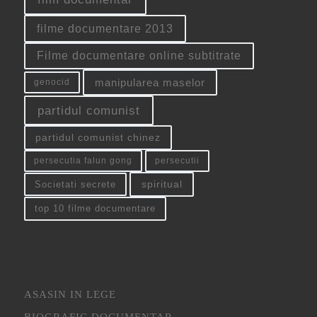
filme documentare 2013
Filme documentare online subtitrate
manipularea maselor
genocid
partidul comunist
partidul comunist chinez
persecutia falun gong
persecutii
spiritual
Societati secrete
top 10 filme documentare
ASASIN IN LEGE
BIOGRAFIC DOCUMENTAR