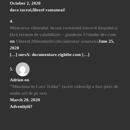
October 2, 2020
daca taceai,filozof ramaneai!
Mâncarea viitorului: hrană rezistentă trecerii timpului și
fără termen de valabilitate – gandeste.57studio-dev.com
on
Viitorul Alimentatiei (documentar sanatate)
June 25,
2020
[…] sursA: documentare.rightbe.com […]
Adrian
on
“Minciuna în Care Trăim” (acest videoclip a fost şters de
multe ori de pe net)
March 28, 2020
Adventiștii?