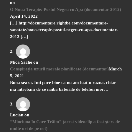
on
O Noua Terapie: Postul Negru cu Apa (documentar 2012)
April 14, 2022
[…] http://documentare.rightbe.com/documentare-
sanatate/noua-terapie-postul-negru-cu-apa-documentar-
2012 […]
Mica Sache
on
Conspirația uzurii morale planificate (documentar)
March
5, 2021
Buna seara. Imi pare bine ca nu am luat-o razna, chiar
ma intrebam de ce naiba bateriile de telefon mor…
Lucian
on
“Minciuna în Care Trăim” (acest videoclip a fost şters de
multe ori de pe net)