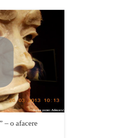
” sau “Body World”, sunt o
cest spectacol, publicul nu
te expozitii poti sa vizionezi
, cum ar fi: aruncand […]
 – o afacere