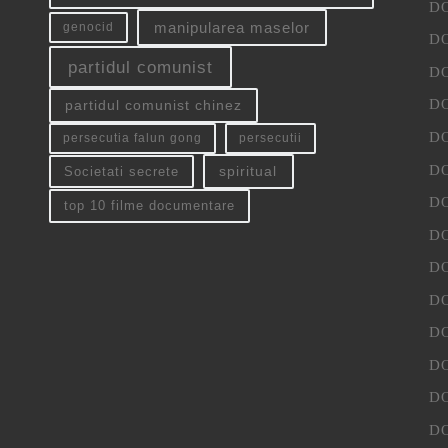
D
manipularea maselor
genocid
D
partidul comunist
D
D
partidul comunist chinez
D
persecutia falun gong
persecutii
D
spiritual
Societati secrete
D
top 10 filme documentare
D
D
D
D
D
D
D