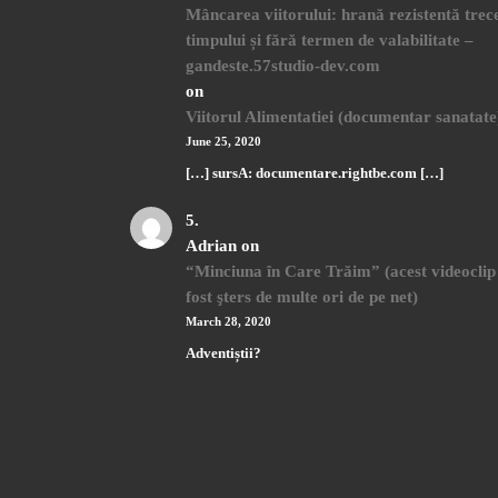
Mâncarea viitorului: hrană rezistentă trece
timpului și fără termen de valabilitate –
gandeste.57studio-dev.com
on
Viitorul Alimentatiei (documentar sanatate
June 25, 2020
[…] sursA: documentare.rightbe.com […]
Adrian
on
“Minciuna în Care Trăim” (acest videoclip
fost şters de multe ori de pe net)
March 28, 2020
Adventiștii?