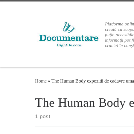
Skip to content
Platforma onlin
creată cu scopu
puțin accesibil
informații pot f
crucial în conș
Home
»
The Human Body expozitii de cadavre um
The Human Body ex
1 post