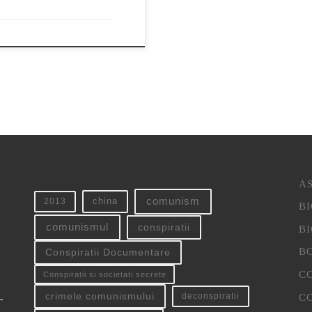
AS
china
comunism
2013
B
conspiratii
comunismul
B
B
Conspiratii Documentare
CO
Conspiratii si societati secrete
crimele comunismului
C
deconspiratii
-