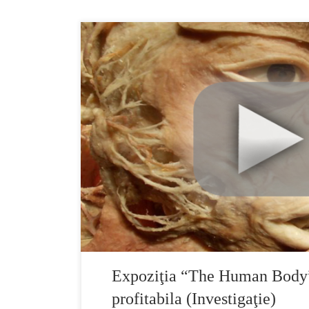
Expoziţii de cadavre de genul “The Human Body
afacere profitabila si lumea este inebunita dupa a
doar ca “invata” stinta, dar se si distreaza. In aces
cadavre plastifiate aranjate in tot felul de pozitii
Expoziţia “The Human Body”
profitabila (Investigaţie)