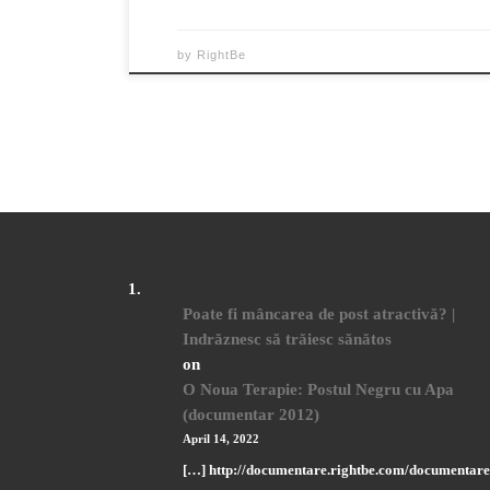
by
RightBe
Poate fi mâncarea de post atractivă? |
Indrăznesc să trăiesc sănătos
on
O Noua Terapie: Postul Negru cu Apa
(documentar 2012)
April 14, 2022
[…] http://documentare.rightbe.com/documentare