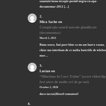
sanatate/noua-terapie-postul-negru-cu-apa-
documentar-2012 […]
Mica Sache
on
Conspirația uzurii morale planificate
(documentar)
March 5, 2021
Buna seara. Imi pare bine ca nu am luat-o razna,
chiar ma intrebam de ce naiba bateriile de telefon
mor…
Lucian
on
“Minciuna în Care Trăim” (acest videoclip
fost şters de multe ori de pe net)
October 2, 2020
daca taceai,filozof ramaneai!