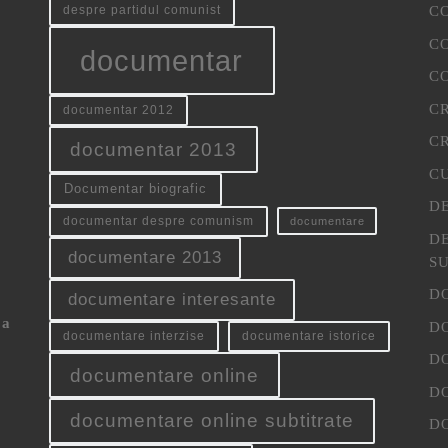
CO
despre partidul comunist
CO
documentar
C
C
documentar 2012
CR
documentar 2013
C
Documentar biografic
D
documentar despre comunism
documentare
D
documentare 2013
S
D
documentare interesante
 a
D
documentare interzise
documentare istorice
D
documentare online
D
documentare online subtitrate
D