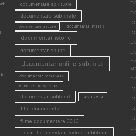
D
rii
documentare spirituale
D
documentare subtitrate
D
documentar interzis
documentare traduse
)
D
documentar istoric
D
documentar online
D
D
documentar online subtitrat
M
 a
documentar romanesc
D
documentar spiritual
D
documentar subtitrat
falun gong
D
D
film documentar
D
filme documentare 2013
D
Filme documentare online subtitrate