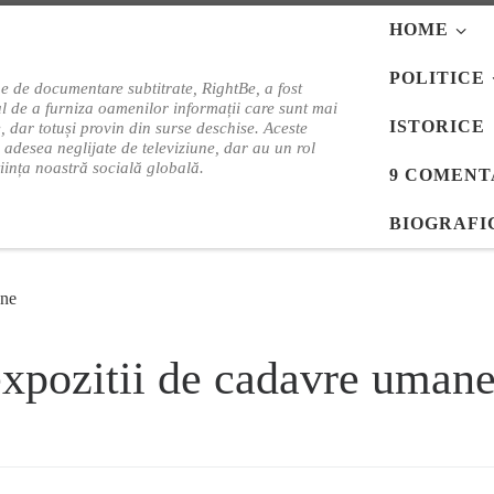
HOME
POLITICE
e de documentare subtitrate, RightBe, a fost
l de a furniza oamenilor informații care sunt mai
ISTORICE
e, dar totuși provin din surse deschise. Aceste
i adesea neglijate de televiziune, dar au un rol
tiința noastră socială globală.
9 COMENT
BIOGRAFI
ane
pozitii de cadavre uman