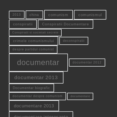
china
comunism
comunismul
2013
conspiratii
Conspiratii Documentare
Conspiratii si societati secrete
crimele comunismului
deconspiratii
despre partidul comunist
documentar
documentar 2012
documentar 2013
Documentar biografic
documentar despre comunism
documentare
documentare 2013
documentare interesante