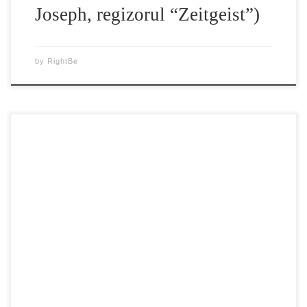
Joseph, regizorul “Zeitgeist”)
by
RightBe
Va prezentam o serie de documentare video, fragmente din
documentarul “Genocidul Sufletelor”- Experimentul Pitesti
(de Sorin Iliesu) si o paralela cu “Genocidul Falun Gong”
din China comunista prezentata de doi jurnalisti de la ziarul
Epoch Times Romania(Galerie Foto + Video). ### Secolul
XX a doborât de câteva ori recordul mondial […]