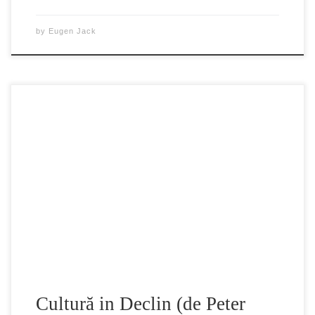
by
Eugen Jack
“Cultura în declin” este o serie de documentare scurte, un
show creat și găzduit de Peter Joseph, regizorul seriei de
filme documentare “Zeitgeist”. Acesta face parte din
proiectul de distribuție a filmelor realizate de Peter Joseph
în mass-media, principalul mediu de distribuție fiind canalul
oficial de YouTube. “Cultura în declin” […]
Cultură in Declin (de Peter