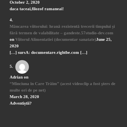
October 2, 2020
daca taceai,filozof ramaneai!
Mâncarea viitorului: hrană rezistentă trecerii timpului și
fără termen de valabilitate – gandeste.57studio-dev.com
on
Viitorul Alimentatiei (documentar sanatate)
June 25,
2020
[…] sursA: documentare.rightbe.com […]
Adrian
on
“Minciuna în Care Trăim” (acest videoclip a fost şters de
multe ori de pe net)
March 28, 2020
Adventiștii?