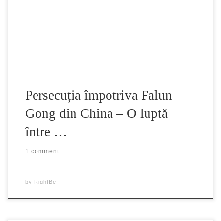
spiritului, profund înrădăcinată în cultura tradițională
chineză. Principiile care stau la baza acestei practici
spirituale sunt: Adevăr – Compasiune – […]
Persecuția împotriva Falun
Gong din China – O luptă
între …
1 comment
by
RightBe