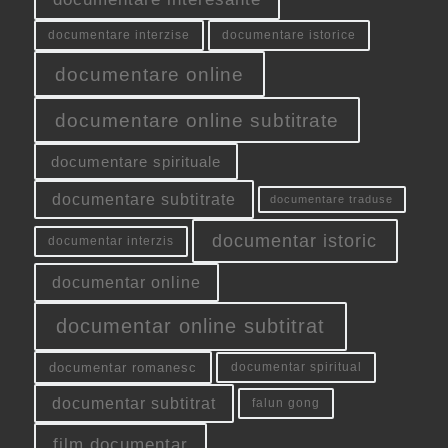
documentare interzise
documentare istorice
documentare online
documentare online subtitrate
documentare spirituale
documentare subtitrate
documentare traduse
documentar istoric
documentar interzis
documentar online
documentar online subtitrat
documentar romanesc
documentar spiritual
documentar subtitrat
falun gong
film documentar