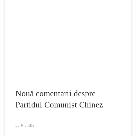
În faţa dvs. se află noua documentare subtitrate în limba
română a unei serii de 9 Comentarii despre istoria Partidului
Comunist Chinez. Accesibile în China prin intermediul
internetului, sau introduse pe ascuns, comentariile sunt
căutate şi citite avid de mulţi dintre cei aflaţi în bezna
propagandei comuniste. Comentariul 1. Ce […]
Nouă comentarii despre
Partidul Comunist Chinez
by
RightBe