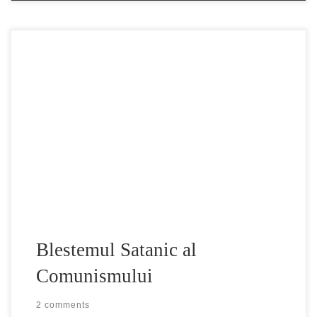
1 2 3 4 5 6 Comunismul nu-i o invenție a lui Karl Marx, ci
o componentă a noii ordini mondiale, gandite înaintea lui
de către illuminatii finanțați de ruda sa prin alinanța
Rothschild. Karl Marx a fost mason, s-a tras dintr-o familie
de rabini , dar nici el și […]
Blestemul Satanic al
Comunismului
2 comments