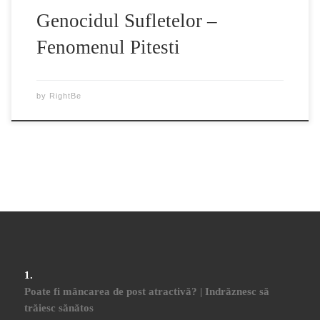
Genocidul Sufletelor –
Fenomenul Pitesti
by
RightBe
Poate fi mâncarea de post atractivă? | Indrăznesc să
trăiesc sănătos