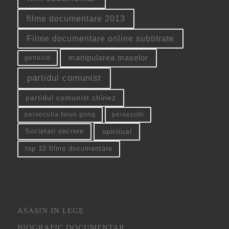
filme documentare 2013
Filme documentare online subtitrate
manipularea maselor
genocid
partidul comunist
partidul comunist chinez
persecutia falun gong
persecutii
spiritual
Societati secrete
top 10 filme documentare
ASASIN IN LEGE
BIOGRAFIC DOCUMENTAR