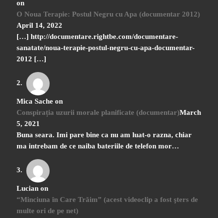
on
O Noua Terapie: Postul Negru cu Apa (documentar 2012)
April 14, 2022
[…] http://documentare.rightbe.com/documentare-
sanatate/noua-terapie-postul-negru-cu-apa-documentar-
2012 […]
Mica Sache
on
Conspirația uzurii morale planificate (documentar)
March
5, 2021
Buna seara. Imi pare bine ca nu am luat-o razna, chiar
ma intrebam de ce naiba bateriile de telefon mor…
Lucian
on
“Minciuna în Care Trăim” (acest videoclip a fost şters de
multe ori de pe net)