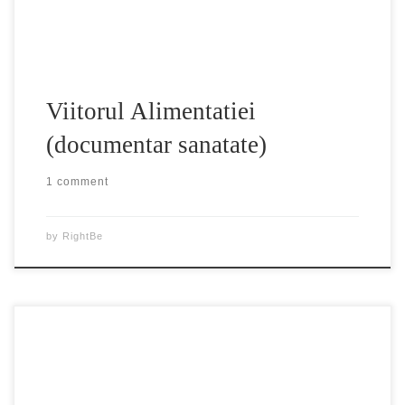
Part V Part VI Part VII
Viitorul Alimentatiei
(documentar sanatate)
1 comment
by
RightBe
Compania Chevron va începe extracţia gazului de şist in
Romania folosind o metoda ce polueaza panza de apa