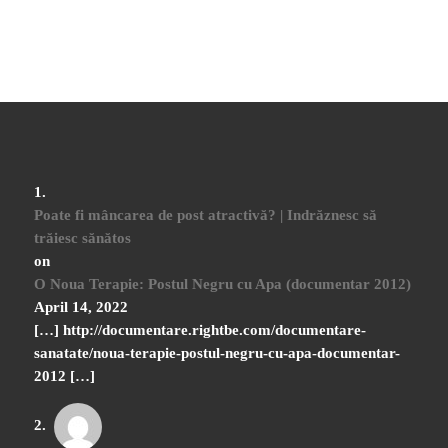
Poate fi mâncarea de post atractivă? | Indrăznesc să
trăiesc sănătos
on
O Noua Terapie: Postul Negru cu Apa (documentar 2012)
April 14, 2022
[…] http://documentare.rightbe.com/documentare-
sanatate/noua-terapie-postul-negru-cu-apa-documentar-
2012 […]