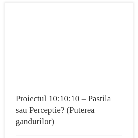
Proiectul 10:10:10 – Pastila sau Perceptie? este un
documentar provocator despre legatura dintre minte si corp,
si despre cum putem avea o viata mai armonioasa si
echilibrata. Despre cum putem lua o abordare mult mai
directa pentru sanatatea noastra si viata noastra in general.
Documentarul incepe cu premisa ca avem mai […]
Proiectul 10:10:10 – Pastila
sau Perceptie? (Puterea
gandurilor)