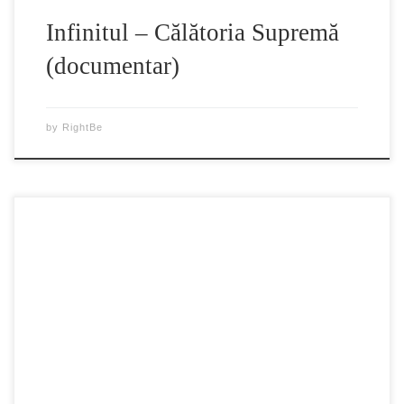
Infinitul – Călătoria Supremă
(documentar)
by
RightBe
Ne putem imagina un film care ar putea schimba modul in
care oamenii se uita la ocean? Putem explica simplu, la
toata lumea, cel mai minunat mister al planetei noastre? Si
in cele din urma, ne putem ajuta copii sa creada intr-o lume
mai buna si mai durabila? Filmul relateaza […]