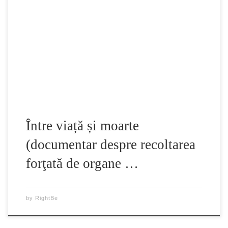
Utilizarea organelor de la prizonierii executaţi (despre care
China a afirmat că şi-au oferit ”voluntar” organele), este cu
mult diferită de acuzaţiile conform cărora China foloseşte
disidenţii politici – în principal practicanţii Falun Gong – ca
sursă pentru transplantul de organe. Intre viata si moarte –
documentar despre investigarea crimelor […]
Între viață și moarte
(documentar despre recoltarea
forţată de organe …
by
RightBe