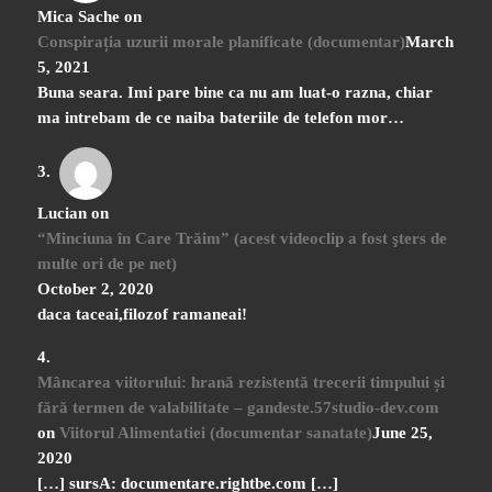
Mica Sache
on
Conspirația uzurii morale planificate (documentar)
March
5, 2021
Buna seara. Imi pare bine ca nu am luat-o razna, chiar
ma intrebam de ce naiba bateriile de telefon mor…
Lucian
on
“Minciuna în Care Trăim” (acest videoclip a fost şters de
multe ori de pe net)
October 2, 2020
daca taceai,filozof ramaneai!
Mâncarea viitorului: hrană rezistentă trecerii timpului și
fără termen de valabilitate – gandeste.57studio-dev.com
on
Viitorul Alimentatiei (documentar sanatate)
June 25,
2020
[…] sursA: documentare.rightbe.com […]