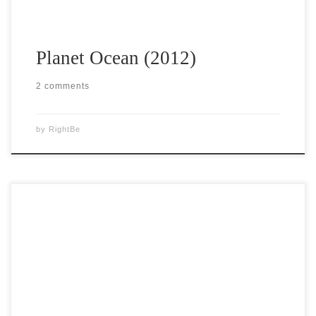
Planet Ocean (2012)
2 comments
by
RightBe
Filmul Documentar “VIITORUL ALIMENTATIEI” oferă o
investigație aprofundată prezentand adevaruri tulburătoare
din spatele alimentelor neetichetate, brevetate, modificate
genetic, care au umplut în liniște rafturile magazinelor
alimentare in ultimul deceniu. VIITORUL ALIMENTATIEI
– Part I VIITORUL ALIMENTATIEI – Part II Part III Part IV