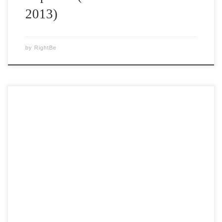
2013)
by
RightBe
Vizioneaza filmul documentar “Infinitul – Călatoria
suprema” – O CALATORIE DINCOLO DE MOARTE Ce se
intampla dupa ce plecam din aceasta lume? Exista viata
dupa moarte? Sau doar disparem pentru totdeauna? Acestea
sunt intrebarile care vor fi discutate in acest documentar
puternic si patrunzator, cu titlul original Infinity: Trip
Ultimate. […]