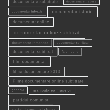
documentare subtitrate
documentare traduse
documentar istoric
documentar interzis
documentar online
documentar online subtitrat
documentar romanesc
documentar spiritual
documentar subtitrat
falun gong
film documentar
filme documentare 2013
Filme documentare online subtitrate
manipularea maselor
genocid
partidul comunist
partidul comunist chinez