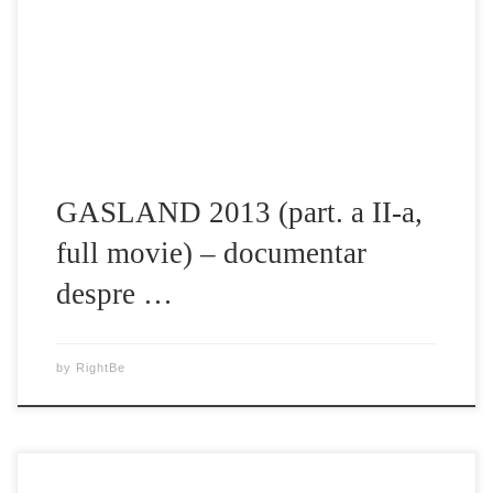
(fracking), metoda controversata de extragere a gazelor
naturale si petrolului, care s-a intins acum in aprox. 32 de
tari din intreaga lume. […]
GASLAND 2013 (part. a II-a,
full movie) – documentar
despre …
by
RightBe