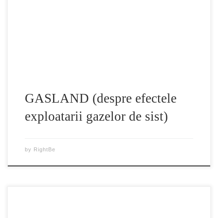
freatica. Bulgaria a oprit de curând inițiativa corporației din
cauza protestelor legate de riscurile de mediu. De
asemenea, Franta a interzis aceasta metoda de extragere a
gazului. Statele americane New Jersey si […]
GASLAND (despre efectele
exploatarii gazelor de sist)
by
RightBe