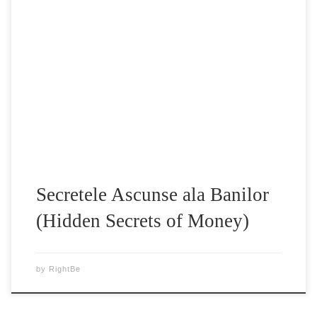
Secretele Ascunse ale Banilor (Hidden Secrets of
Money)Gazda find Mike Maloney, un orator de marcă,
autor de bestseller, cercetător al istoriei monetare și
investigator în privința aurului și argintului. Această serie de
filme documentare oferă o perspectivă unică a istoriei
banilor și rolul acesteia în economia de azi. Cu misiunea
[…]
Secretele Ascunse ala Banilor
(Hidden Secrets of Money)
by
RightBe