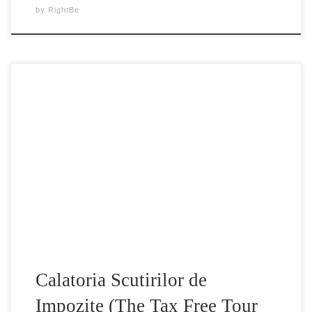
by
RightBe
Documentar despre paradisurile fiscale ale corporatiilor
care au provocat criza actuala. Unde isi platesc companiile
multinationale taxele si cat de mult? Obtinand informatii de
la experti internationali de top despre paradisurile fiscale.
The Tax Free Tour 2013
Calatoria Scutirilor de
Impozite (The Tax Free Tour