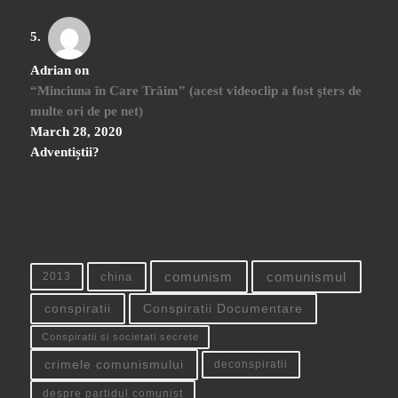
Adrian
on
“Minciuna în Care Trăim” (acest videoclip a fost şters de
multe ori de pe net)
March 28, 2020
Adventiștii?
china
comunism
comunismul
2013
conspiratii
Conspiratii Documentare
Conspiratii si societati secrete
crimele comunismului
deconspiratii
despre partidul comunist