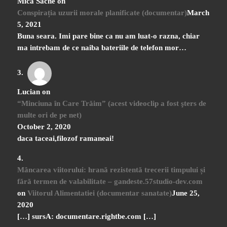
Mica Sache
on
Conspirația uzurii morale planificate (documentar)
March
5, 2021
Buna seara. Imi pare bine ca nu am luat-o razna, chiar
ma intrebam de ce naiba bateriile de telefon mor…
Lucian
on
“Minciuna în Care Trăim” (acest videoclip a fost şters de
multe ori de pe net)
October 2, 2020
daca taceai,filozof ramaneai!
Mâncarea viitorului: hrană rezistentă trecerii timpului și
fără termen de valabilitate – gandeste.57studio-dev.com
on
Viitorul Alimentatiei (documentar sanatate)
June 25,
2020
[…] sursA: documentare.rightbe.com […]