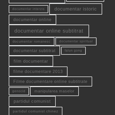
documentar istoric
documentar interzis
documentar online
documentar online subtitrat
documentar romanesc
documentar spiritual
documentar subtitrat
falun gong
film documentar
filme documentare 2013
Filme documentare online subtitrate
manipularea maselor
genocid
partidul comunist
partidul comunist chinez