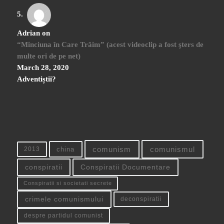
Adrian
on
“Minciuna în Care Trăim” (acest videoclip a fost şters de
multe ori de pe net)
March 28, 2020
Adventiștii?
china
comunism
comunismul
2013
conspiratii
Conspiratii Documentare
Conspiratii si societati secrete
crimele comunismului
deconspiratii
despre partidul comunist