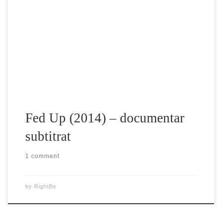
Fed Up este filmul pe care industria alimentara nu vrea sa-l
vezi. Fed Up arunca arunca in aer tot ceea ce am crezut ca
stim depre alimentatie si pierderea in greutate, dezvaluind o
campanie de 30 de ani de catre industria alimentara, ajutata
de guvernul SUA sa induca in eroare […]
Fed Up (2014) – documentar
subtitrat
1 comment
by
RightBe