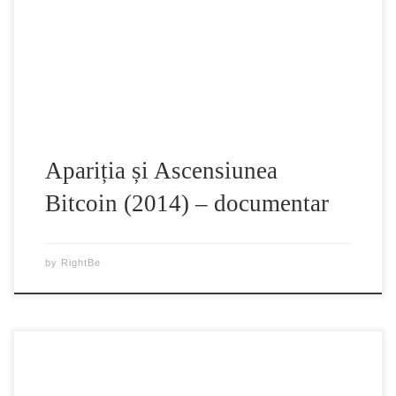
mai profundă la ceea ce realizatorii numesc “cel mai mare
experiment social-economic realizat vreodată”. Un
programator devine fascinat de moneda digitala Bitcoin si
prin […]
Apariția și Ascensiunea
Bitcoin (2014) – documentar
by
RightBe