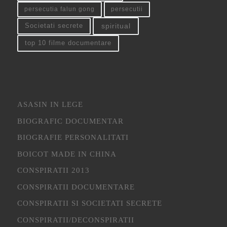
persecutia falun gong
persecutii
spiritual
Societati secrete
top 10 filme documentare
ASASIN IN LEGE
BIOGRAFIC DOCUMENTAR
BIOGRAFIE PERSONALITATI
BOICOT MADE IN CHINA
CONSPIRATII 2013
CONSPIRATII DOCUMENTARE
CONSPIRATII SI SOCIETATI SECRETE
CONSPIRATII/DECONSPIRATII