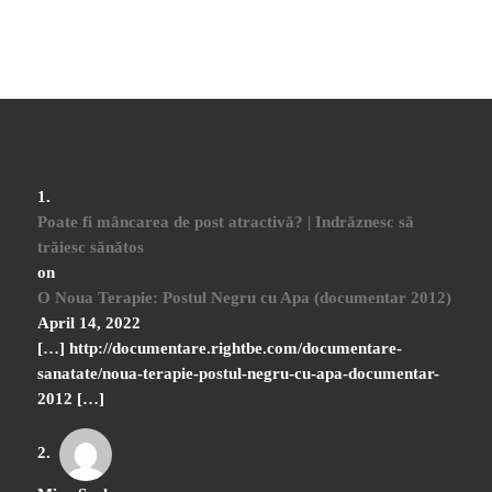
Poate fi mâncarea de post atractivă? | Indrăznesc să
trăiesc sănătos
on
O Noua Terapie: Postul Negru cu Apa (documentar 2012)
April 14, 2022
[…] http://documentare.rightbe.com/documentare-
sanatate/noua-terapie-postul-negru-cu-apa-documentar-
2012 […]