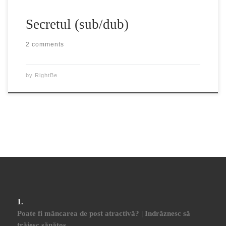
Secretul (sub/dub)
2 comments
by
RightBe
Poate fi mâncarea de post atractivă? | Indrăznesc să
trăiesc sănătos