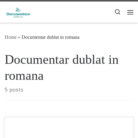
Skip to content
Search
Me
Home
»
Documentar dublat in romana
Documentar dublat in
romana
5 posts
Draco-chipurile de piatră, un documentar românesc dedicat
civilizatiei geto-dacice si receptarii acesteia in epoca de