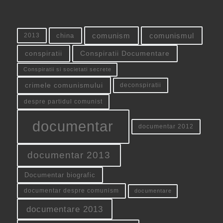
china
comunism
comunismul
2013
conspiratii
Conspiratii Documentare
Conspiratii si societati secrete
crimele comunismului
deconspiratii
despre partidul comunist
documentar
documentar 2012
documentar 2013
Documentar biografic
documentar despre comunism
documentare
documentare 2013