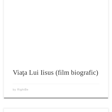
Cu sute de ani in urma prorocii profeteau ca se va naste El,
Iisus Hristos – Mantuitorul. Acesta se naste nu intr-o cetate
mare ci in Betleemul din Iudea, iar singurii care il viziteaza
sunt niste pastori si niste magi care ii aduc daruri. Fecioara
Maria, mama Pruncului si Iosif, […]
Viaţa Lui Iisus (film biografic)
by
RightBe