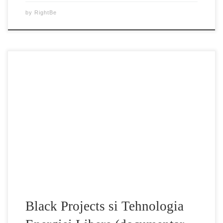
by
RightBe
Film documentar – Black Projects si tehnologia energiei
libere (Black Projects and Free Energy Technology) –
dublat in romana Un film care prezintă un rezumat, din mai
multe puncte de vedere, a problemei de proiecte non-
guvernamentale și operațiuni secrete ale Gvernului Ascuns
de Lume. Aspectele militare sunt combinate cu cele […]
Black Projects si Tehnologia