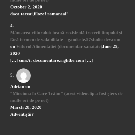
October 2, 2020
daca taceai,filozof ramaneai!
Mâncarea viitorului: hrană rezistentă trecerii timpului și
fără termen de valabilitate – gandeste.57studio-dev.com
on
Viitorul Alimentatiei (documentar sanatate)
June 25,
2020
[…] sursA: documentare.rightbe.com […]
Adrian
on
“Minciuna în Care Trăim” (acest videoclip a fost şters de
multe ori de pe net)
March 28, 2020
Adventiștii?