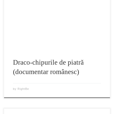
catre artisti si scriitori antici. Un periplu vizual prin
salbaticile fortarete dacice din Muntii Orastie(patrimoniu
UNESCO)-Sarmisegetusa Regia, Costesti-Blidaru, Costesti-
Cetatuie, Luncani- Piatra Rosie, BanitaFetele Albe, in sit-ul
Adamclisi (Trophaeum Traiani), Roma si Muzeul Vatican,
Portile de Fier […]
Draco-chipurile de piatră
(documentar românesc)
by
RightBe