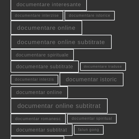
documentare interesante
documentare interzise
documentare istorice
documentare online
documentare online subtitrate
documentare spirituale
documentare subtitrate
documentare traduse
documentar istoric
documentar interzis
documentar online
documentar online subtitrat
documentar romanesc
documentar spiritual
documentar subtitrat
falun gong