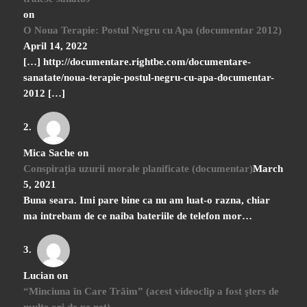
on
O Noua Terapie: Postul Negru cu Apa (documentar 2012)
April 14, 2022
[…] http://documentare.rightbe.com/documentare-
sanatate/noua-terapie-postul-negru-cu-apa-documentar-
2012 […]
Mica Sache
on
Conspirația uzurii morale planificate (documentar)
March
5, 2021
Buna seara. Imi pare bine ca nu am luat-o razna, chiar
ma intrebam de ce naiba bateriile de telefon mor…
Lucian
on
“Minciuna în Care Trăim” (acest videoclip a fost şters de
multe ori de pe net)