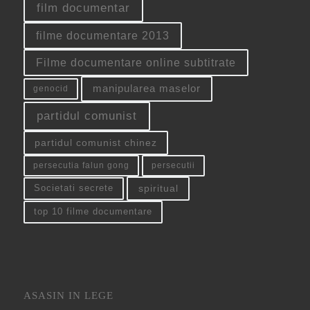
film documentar
filme documentare 2013
Filme documentare online subtitrate
manipularea maselor
genocid
partidul comunist
partidul comunist chinez
persecutia falun gong
persecutii
spiritual
Societati secrete
top 10 filme documentare
ASASIN IN LEGE