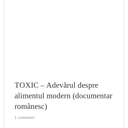
TOXIC este filmul documentar ce trateaza in detaliu
industria alimentara si explica felul in care mancarea ajunge
de la producator la dumneavoastra in farfurie. Este bazat pe
ideile si studiile domnului Profesor Gheorghe
Mencinicopschi si ecranizat de Andrei Sota. Multumiri
speciale merg catre dl. Ing. Silviu Socol, presedinte al
FARES […]
TOXIC – Adevărul despre
alimentul modern (documentar
românesc)
1 comment