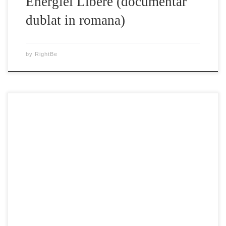
Energiei Libere (documentar
dublat in romana)
by
RightBe
Documentarul “Secretul” dezvaluie un secret ingropat in
timp, pe care doar o mana de oameni alesi il stiau, este
vorba despre “Legea Atractiei”. Descoperirea Rhonda
Byrne’s a secretului incepe cu o bucatica din adevarul vietii
intr-o carte veche de 100 de ani. Sa dus inapoi de-a lungul
secolelor, urmarind si […]