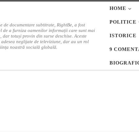
HOME
POLITICE
e de documentare subtitrate, RightBe, a fost
l de a furniza oamenilor informații care sunt mai
ISTORICE
e, dar totuși provin din surse deschise. Aceste
i adesea neglijate de televiziune, dar au un rol
tiința noastră socială globală.
9 COMENT
BIOGRAFI