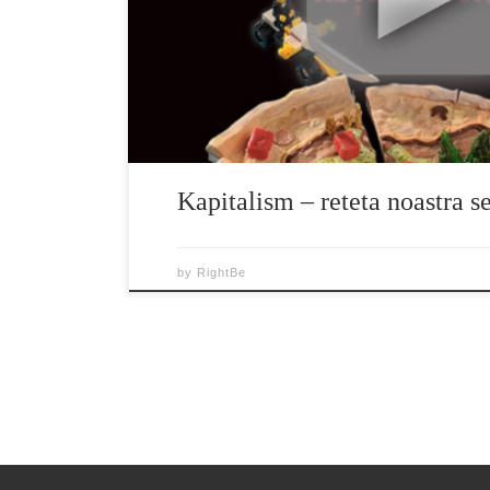
România și încearcă să afle ce i-a […]
Kapitalism – reteta noastra s
by
RightBe