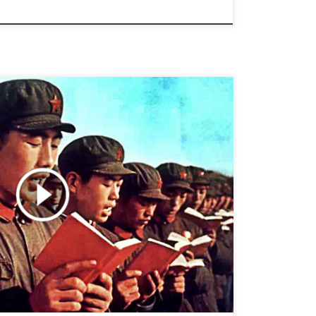
ă fie atât de tiranic şi malefic? Atunci când a
l Partidului Comunist a venit cu o misiune care te
 Partidului Comunist are spre sfârşit un pasaj
gnă să-şi ascundă vederile şi intenţiile. […]