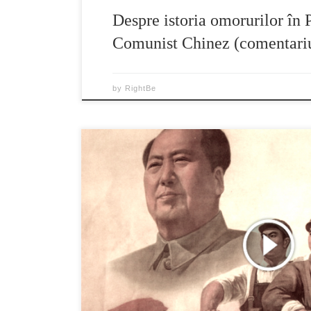
Despre istoria omorurilor în 
Comunist Chinez (comentari
by
RightBe
Pentru că PCC degenerează, oamenii descoperă pe
spectrul malefic al PCC, cu mijloacele lui viclen
infiltrat elementele malefice în fiecare aspect al v
a murit Mao Zedong, mulţi chinezi au plâns amarnic
au întrebat „Cum […]