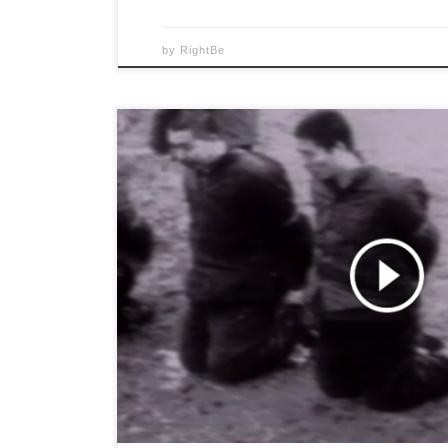
by
RightBe
Din moment ce scopul omorurilor era insuflarea ma
ţintele distrugerii în mod arbitrar şi iraţional. În
a folosit strategia genocidului. Să luăm de exemp
PCC n-a suprimat cu adevărat „comportamentele” r
care îi considera reacţionari. Dacă cineva […]