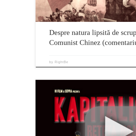
Despre natura lipsită de scrup
Comunist Chinez (comentari
by
RightBe
Kapitalism – rețeta noastră secretă” descrie dru
cu față urâtă la o democrație originală de piață. Ș
drumul decât câștigătorii ? Filmul îi adună laolal