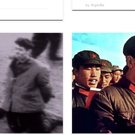
by
RightBe
rii terori, PCC îşi selecta
Ce face ca Partidul Comunist s
 fiecare campanie politică, PCC
venit pe lume, acest spectru a
lu „suprimarea reacţionarilor”.
face să înlemneşti. Manifestul
eacţionare, ci indivizii pe
celebru: „Comuniştilor le repu