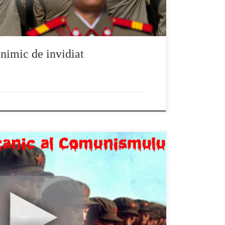
nimic de invidiat
 invenție a lui Karl Marx, ci o componentă a noii
ea lui de către illuminatii finanțați de ruda sa
 Marx a fost mason, s-a tras dintr-o familie de