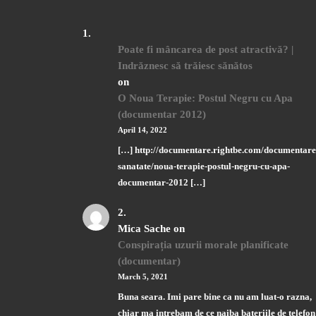
Poate fi mâncarea de post atractivă? |
Indrăznesc să trăiesc sănătos
on
O Noua Terapie: Postul Negru cu Apa
(documentar 2012)
April 14, 2022
[…] http://documentare.rightbe.com/documentare
sanatate/noua-terapie-postul-negru-cu-apa-
documentar-2012 […]
Mica Sache
on
Conspirația uzurii morale planificate
(documentar)
March 5, 2021
Buna seara. Imi pare bine ca nu am luat-o razna,
chiar ma intrebam de ce naiba bateriile de telefon