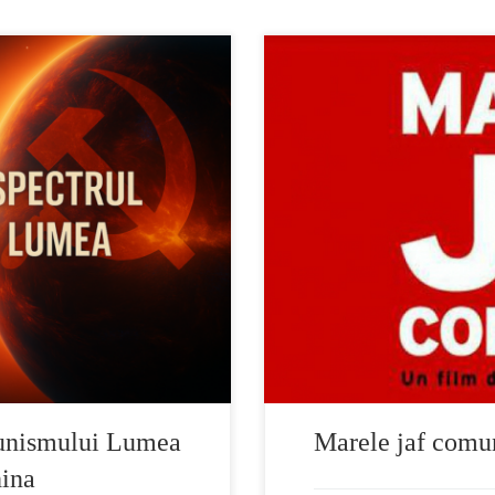
primul episod din
August 1959, Bucuresti, o masi
ului Lumea” — o producție
strada. Protagonistii jafului 
ă pe cartea cu același nume. O
colaboratori ai securitatii. O 
că bântuie lumea – comunismul
la moarte. Ancheta a durat dou
l, a fost lansată […]
in bataie […]
unismului Lumea
Marele jaf comu
ina