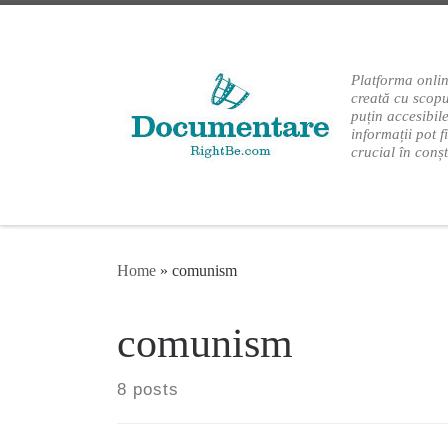
Skip to content
Platforma onlin
creată cu scopu
puțin accesibil
informații pot f
crucial în conș
Home
»
comunism
comunism
8 posts