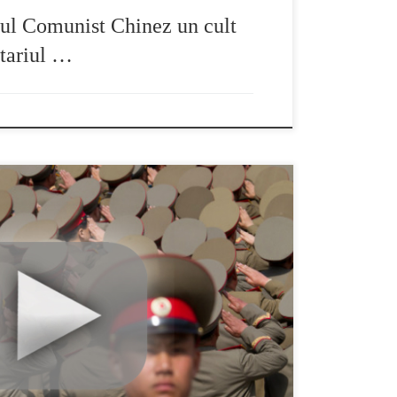
dul Comunist Chinez un cult
tariul …
idiat”, documentar realizat de echipa
trişor şi Cătălin Popescu. „O ţară în care absolut
ră în care nu ai voie să te plimbi în capitală,
ţi vizitezi rudele”, povesteşte Adelin Petrişor […]