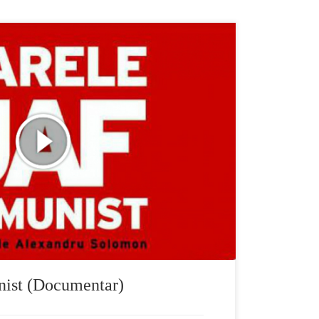
na a Bancii Nationale este jefuita in plina
sunt sase fosti membri ai nomenclaturii comuniste si
luna mai tarziu sunt arestati si acuzati, condamnati
a luni, implicand mii de interogatorii si omorarea
nist (Documentar)