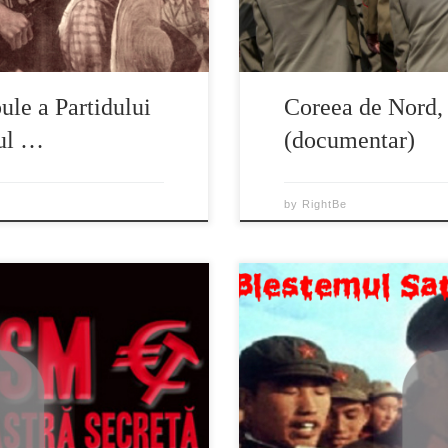
ule a Partidului
Coreea de Nord, 
ul …
(documentar)
by
RightBe
mul nostru de la un comunism
1 2 3 4 5 6 Comunismul nu-i o
i cine știe mai bine cum a fost
ordini mondiale, gandite înaint
tă pe cei mai mari magnați din
prin alinanța Rothschild. Karl