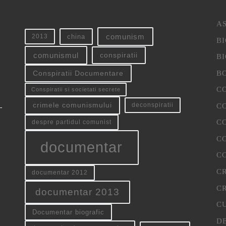
AS
china
comunism
2013
B
conspiratii
comunismul
B
B
Conspiratii Documentare
CO
Conspiratii si societati secrete
crimele comunismului
C
deconspiratii
-
CO
despre partidul comunist
CO
documentar
C
C
documentar 2012
CR
documentar 2013
C
Documentar biografic
D