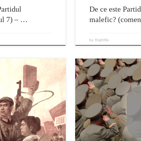
Partidul
De ce este Parti
ul 7) – …
malefic? (comen
by
RightBe
 neaşteptate că de decenii,
“Coreea de Nord, nimic de inv
e mereu schimbătoare, şi-a
Telejurnalului TVR1: Adelin Pe
ieţii oamenilor obişnuiţi. Când
tot ce faci este controlat, o ţa
 în faţa portretului său şi s-
trebuie să ceri aprobare ca să-