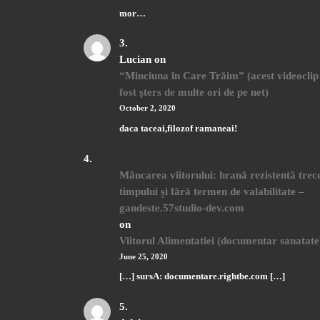
mor…
Lucian
on
“Minciuna în Care Trăim” (acest videoclip
fost şters de multe ori de pe net)
October 2, 2020
daca taceai,filozof ramaneai!
Mâncarea viitorului: hrană rezistentă trece
timpului și fără termen de valabilitate –
gandeste.57studio-dev.com
on
Viitorul Alimentatiei (documentar sanatate
June 25, 2020
[…] sursA: documentare.rightbe.com […]