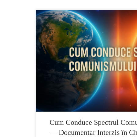
Pe platforma documentare.rightbe.com publicăm 
documentarul “Cum Conduce Spectrul Comunism
amplă în 10 episoade, interzisă în China și bazat
investigație curajoasă asupra spectrului care în
Într-un demers jurnalistic și documentar remarcabi
Cum Conduce Spectrul Com
— Documentar Interzis în Ch