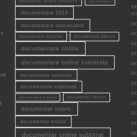
documentar despre comunism
documentare
D
documentare 2013
S
D
documentare interesante
 a
D
documentare interzise
documentare istorice
D
documentare online
D
documentare online subtitrate
D
D
rii
documentare spirituale
D
documentare subtitrate
D
documentar interzis
documentare traduse
)
D
documentar istoric
D
documentar online
D
D
documentar online subtitrat