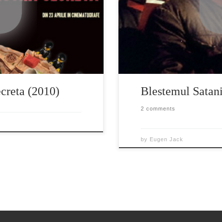
rabini , dar nici el și […]
ecreta (2010)
Blestemul Satan
2 comments
by
Eugen Jack