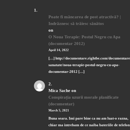
Poate fi mâncarea de post atractivă? |
Indrăznesc să trăiesc sănătos
on
O Noua Terapie: Postul Negru cu Apa
(documentar 2012)
April 14, 2022
[…] http://documentare.rightbe.com/documentare
sanatate/noua-terapie-postul-negru-cu-apa-
documentar-2012 […]
Mica Sache
on
Conspirația uzurii morale planificate
(documentar)
March 5, 2021
Buna seara. Imi pare bine ca nu am luat-o razna,
chiar ma intrebam de ce naiba bateriile de telefon