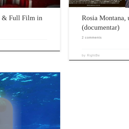
& Full Film in
Rosia Montana, u
(documentar)
2 comments
by
RightBe
modul in care oamenii se uita
cel mai minunat mister al
uta copii sa creada intr-o lume