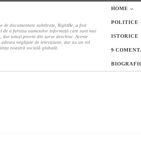
HOME
POLITICE
e de documentare subtitrate, RightBe, a fost
l de a furniza oamenilor informații care sunt mai
ISTORICE
e, dar totuși provin din surse deschise. Aceste
i adesea neglijate de televiziune, dar au un rol
tiința noastră socială globală.
9 COMENT
BIOGRAFI