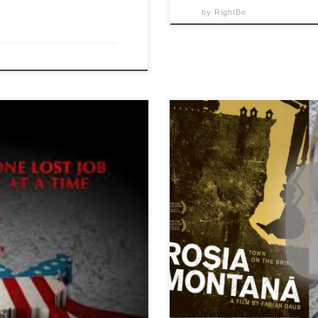
by
RightBe
g author and filmmaker,
entary feature that
Acest film se doreste a fi un p
ing America today — its
Montana sub a carei case, grad
ip with a rapidly rising
zacaminte de aur din Europa. 
ith illegally subsidized
vestigii arheologice, monument