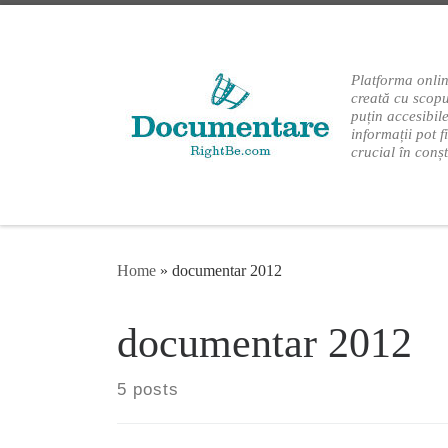
Skip to content
Platforma onlin
creată cu scopu
puțin accesibil
informații pot f
crucial în conș
Home
»
documentar 2012
documentar 2012
5 posts