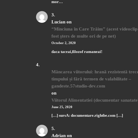
mor…
Lucian
on
“Minciuna în Care Trăim” (acest videoclip
fost şters de multe ori de pe net)
October 2, 2020
daca taceai,filozof ramaneai!
Mâncarea viitorului: hrană rezistentă trece
timpului și fără termen de valabilitate –
gandeste.57studio-dev.com
on
Viitorul Alimentatiei (documentar sanatate
June 25, 2020
[…] sursA: documentare.rightbe.com […]
Adrian
on