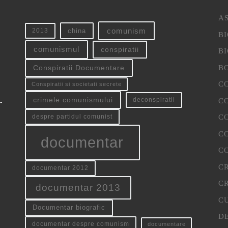
AS
china
comunism
2013
B
conspiratii
comunismul
B
B
Conspiratii Documentare
CO
Conspiratii si societati secrete
crimele comunismului
C
deconspiratii
-
CO
despre partidul comunist
CO
documentar
C
C
documentar 2012
CR
documentar 2013
C
Documentar biografic
D
documentar despre comunism
documentare