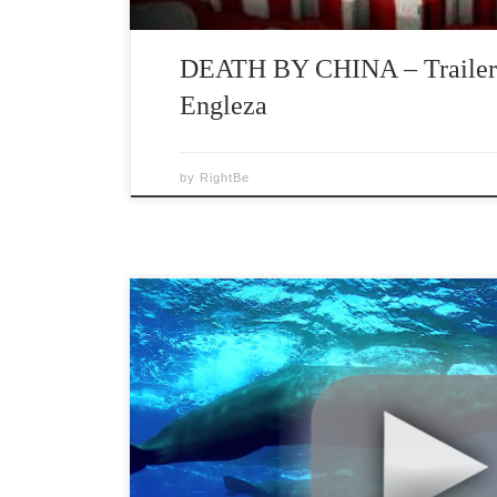
DEATH BY CHINA – Trailer 
Engleza
by
RightBe
Ne putem imagina un film care ar putea schimba 
la ocean? Putem explica simplu, la toata lumea, 
planetei noastre? Si in cele din urma, ne putem aj