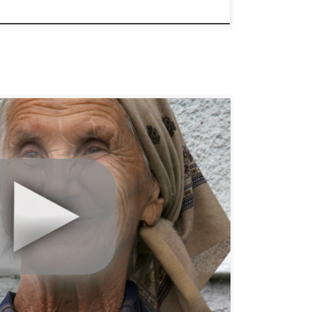
ortret al binecunoscutei localitatii miniere Rosia
ini, munti si paduri se gasesc cele mai mari
Dupa cum se stie, localitatea – si impreuna cu ea
e istorice, natura, cultura, comunitate – […]