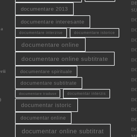
D
documentare 2013
S
D
documentare interesante
 a
D
documentare interzise
documentare istorice
D
documentare online
D
documentare online subtitrate
D
D
rii
documentare spirituale
D
documentare subtitrate
D
documentar interzis
documentare traduse
)
D
documentar istoric
D
documentar online
D
D
documentar online subtitrat
M