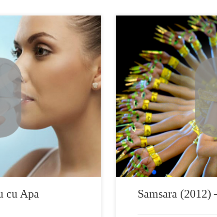
 foarte bine realizat, un film
Samsara, o călătorie de neuitat:
bile in favoarea postului
Pamantul este o oaza nesecata d
ta spitale si centre de
documentarul Samsara este o c
care si studii stiintifice inca
cinematografic al regizorului
[…]
u cu Apa
Samsara (2012) –