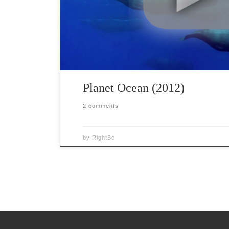
mai buna si mai durabila? Filmul relateaza […]
Planet Ocean (2012)
2 comments
by
RightBe