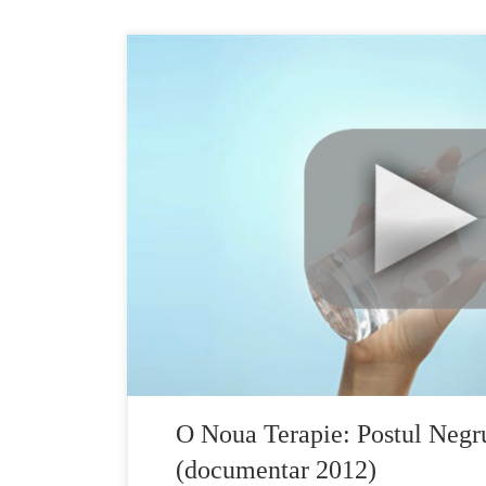
Postul negru cu apa, o noua terapie Un documentar
document care vine cu dovezi stiintifice indiscuta
negru doar cu apa. Am fost foarte surprinsi ca exis
dezintoxicare care folosesc post negru pentru vinde
din […]
O Noua Terapie: Postul Negr
(documentar 2012)