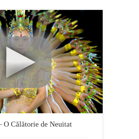
 5 ani, 25 de tari, 100 de locatii de filmat. Trailer
e peisaje care iti taie rasuflarea, iar
alatorie magica pe integ globul pamantesc. Visul
 de imagine Ron Fricke si al producatorului Mark
 O Călătorie de Neuitat