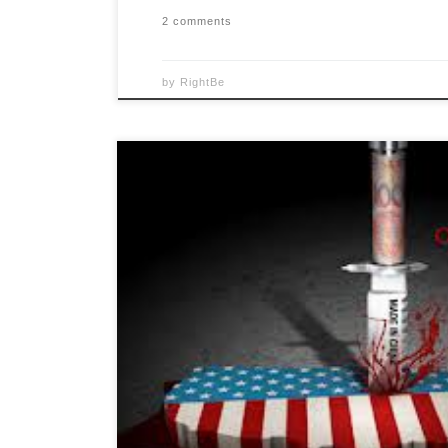
2 comments
by
RightBe
DEATH BY CHINA Documentary From best-sellin
Peter Navarro, comes DEATH BY CHINA, a docum
pointedly confronts the most urgent problem fac
increasingly destructive economic trade relationsh
China. Since China began flooding U.S. markets w
products […]