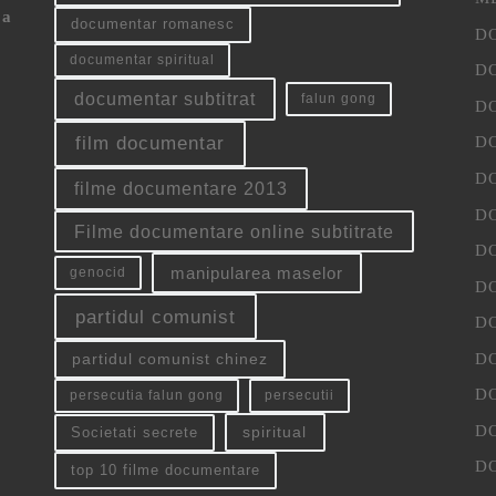
 a
documentar romanesc
D
documentar spiritual
D
documentar subtitrat
falun gong
D
D
film documentar
D
filme documentare 2013
D
Filme documentare online subtitrate
D
manipularea maselor
genocid
D
partidul comunist
D
D
partidul comunist chinez
D
persecutia falun gong
persecutii
D
spiritual
Societati secrete
D
top 10 filme documentare