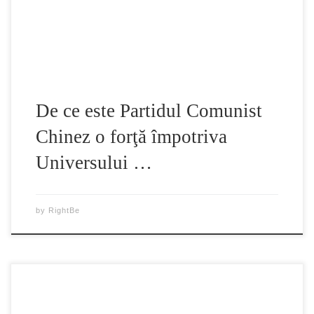
auto-controla şi reuşeau să menţină standardul moral social
necesar. Pe întreg Pământul, în toate […]
De ce este Partidul Comunist
Chinez o forţă împotriva
Universului …
by
RightBe
Teoria comunistă malefică se opune culturii tradiţionale