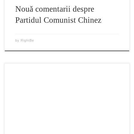
Nouă comentarii despre
Partidul Comunist Chinez
by
RightBe
Tirania Partidului Comunist Chinez – documentar “După
nici trei luni de la înfiinţarea Chinei comuniste, PCC a
lansat campania eliminării proprietarilor de pământ ca una
din „liniile directoare” ale programului de reformă agrară în
întreaga ţară. Sloganul Partidului – „Pământ ţăranilor!” – a
încurajat partea egoistă a ţăranilor fără pământ, […]