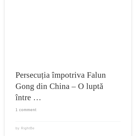
Persecuția împotriva Falun Gong din China – O luptă între
bine și rău Introducere despre Falun Dafa Falun Dafa, sau
Falun Gong este o practică străveche a corpului, minții și
spiritului, profund înrădăcinată în cultura tradițională
chineză. Principiile care stau la baza acestei practici
spirituale sunt: Adevăr – Compasiune – […]
Persecuția împotriva Falun
Gong din China – O luptă
între …
1 comment
by
RightBe