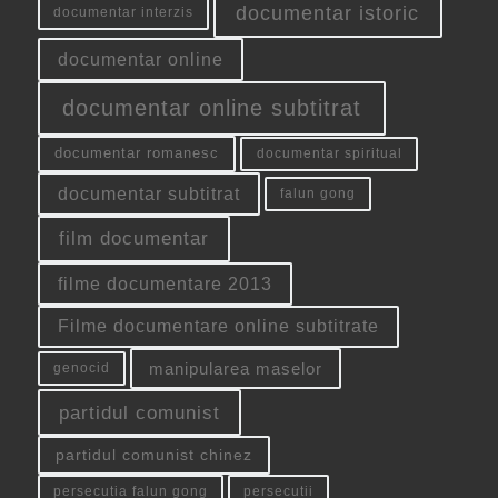
documentar istoric
documentar interzis
documentar online
documentar online subtitrat
documentar romanesc
documentar spiritual
documentar subtitrat
falun gong
film documentar
filme documentare 2013
Filme documentare online subtitrate
manipularea maselor
genocid
partidul comunist
partidul comunist chinez
persecutia falun gong
persecutii