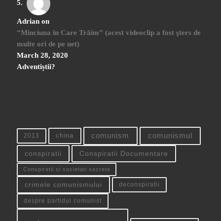
Adrian
on
“Minciuna în Care Trăim” (acest videoclip a fost şters de
multe ori de pe net)
March 28, 2020
Adventiștii?
china
comunism
comunismul
2013
conspiratii
Conspiratii Documentare
Conspiratii si societati secrete
crimele comunismului
deconspiratii
despre partidul comunist