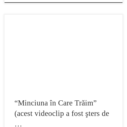
“Minciuna în Care Trăim” (The Lie We Live), un videoclip
scurt dar cuprinzător care expune adevărul despre lumea în
care traim. “Am devenit deconectaţi. Idolatrizăm oameni pe
care nu i-am întâlnit. Suntem martorii extraordinarului pe
ecrane iar a obişnuitului pretutindeni altundeva. Aşteptăm
pe cineva care să aducă schimbarea fară să ne […]
“Minciuna în Care Trăim”
(acest videoclip a fost şters de
…