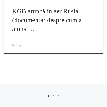
KGB aruncă în aer Rusia
(documentar despre cum a
ajuns …
by
RightBe
Posts navigation
1
2
3
Ol