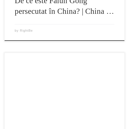
De ce este Falun Gong
persecutat în China? | China …
by
RightBe
Cum a ajuns Vladimir Putin presedintele Rusiei? De ce au
explodat mai multe cladiri in Moscova? Care e legatura
exploziilor cu FSB-ul si cecenii? Intrebari la care puteti gasi
raspunsul urmarind materialul urmator: “La sfârşitul anului
1999, Rusia a fost zguduită de o serie de explozii ale unor
blocuri de […]