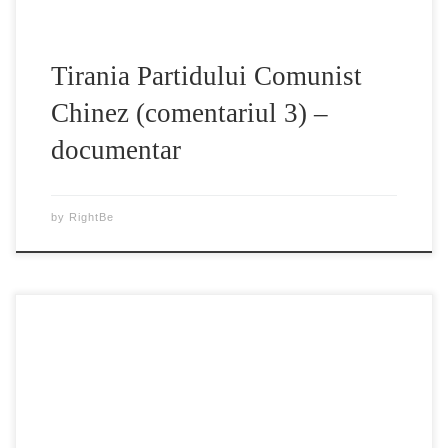
Tirania Partidului Comunist
Chinez (comentariul 3) –
documentar
by
RightBe
De ce este Partidul Comunist Chinez o forţă împotriva
Universului De-a lungul istoriei toate naţiunile au crezut în
Dumnezeu. Tocmai datorită credinţei în Dumnezeu şi în
cauzalitatea karmică a binelui şi a răului, oamenii se puteau