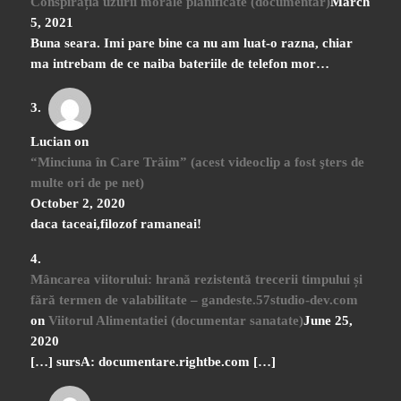
Conspirația uzurii morale planificate (documentar)
March
5, 2021
Buna seara. Imi pare bine ca nu am luat-o razna, chiar
ma intrebam de ce naiba bateriile de telefon mor…
Lucian
on
“Minciuna în Care Trăim” (acest videoclip a fost şters de
multe ori de pe net)
October 2, 2020
daca taceai,filozof ramaneai!
Mâncarea viitorului: hrană rezistentă trecerii timpului și
fără termen de valabilitate – gandeste.57studio-dev.com
on
Viitorul Alimentatiei (documentar sanatate)
June 25,
2020
[…] sursA: documentare.rightbe.com […]