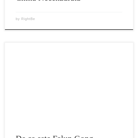
by
RightBe
Ce este Falun Gong sau Falun Dafa? De ce este Falun Gong
persecutat în China? În acest episod din China Necenzurată,
voi răspunde acestor întrebări. Ce este Falun Gong? Având
rădăcini în filozofia Budistă și Daoistă, practica de meditație
qigong a fondatorului Li Hongzhi, Falun Gong, s-a
răspândit rapid devenind […]