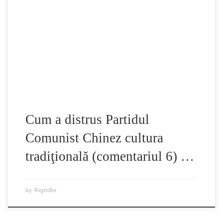
„Filozofia” Partidului Comunist contrazice în mod absolut
cultura autentică tradiţională chineză. Cultura tradiţională
respectă poruncile cerului, aşa cum spunea Confucius:
„Viaţa şi moartea sunt predestinate, iar bogăţia şi poziţia
sunt determinate de Cer”. Atât budismul cât şi taoismul sunt
forme ale teismului şi […]
Cum a distrus Partidul
Comunist Chinez cultura
tradiţională (comentariul 6) …
by
RightBe