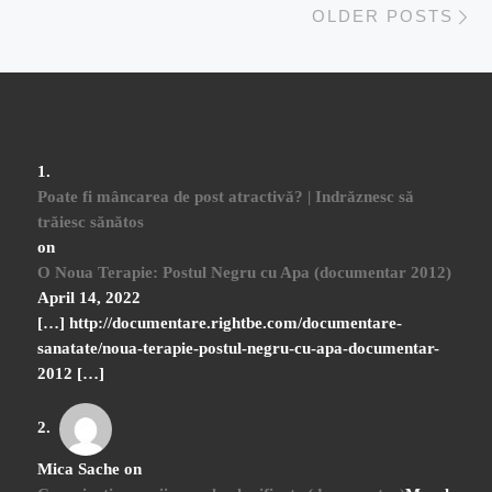
OLDER POSTS
Poate fi mâncarea de post atractivă? | Indrăznesc să
trăiesc sănătos
on
O Noua Terapie: Postul Negru cu Apa (documentar 2012)
April 14, 2022
[…] http://documentare.rightbe.com/documentare-
sanatate/noua-terapie-postul-negru-cu-apa-documentar-
2012 […]
Mica Sache
on