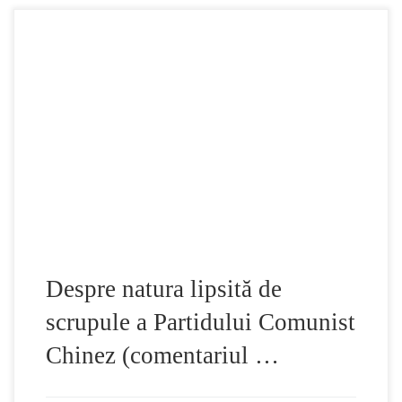
Pentru că PCC degenerează, oamenii descoperă pe
neaşteptate că de decenii, spectrul malefic al PCC, cu
mijloacele lui viclene mereu schimbătoare, şi-a infiltrat
elementele malefice în fiecare aspect al vieţii oamenilor
obişnuiţi. Când a murit Mao Zedong, mulţi chinezi au plâns
amarnic în faţa portretului său şi s-au întrebat „Cum […]
Despre natura lipsită de
scrupule a Partidului Comunist
Chinez (comentariul …