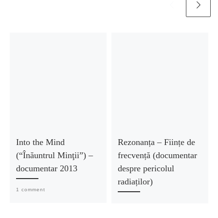
Into the Mind
Rezonanța – Ființe de
(“Înăuntrul Minţii”) –
frecvență (documentar
documentar 2013
despre pericolul
radiaților)
1 comment