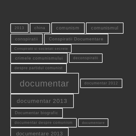
china
comunism
comunismul
2013
conspiratii
Conspiratii Documentare
Conspiratii si societati secrete
crimele comunismului
deconspiratii
despre partidul comunist
documentar
documentar 2012
documentar 2013
Documentar biografic
documentar despre comunism
documentare
documentare 2013