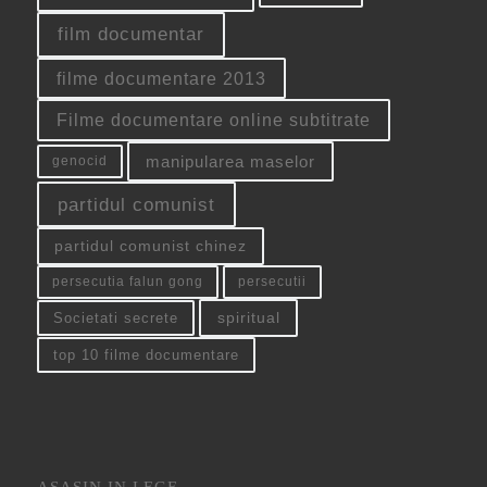
film documentar
filme documentare 2013
Filme documentare online subtitrate
manipularea maselor
genocid
partidul comunist
partidul comunist chinez
persecutia falun gong
persecutii
spiritual
Societati secrete
top 10 filme documentare
ASASIN IN LEGE