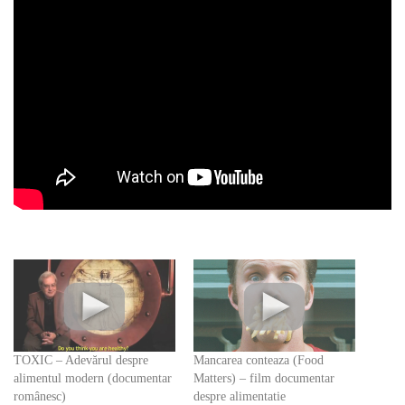
TOXIC – Adevărul despre
Mancarea conteaza (Food
alimentul modern (documentar
Matters) – film documentar
românesc)
despre alimentatie