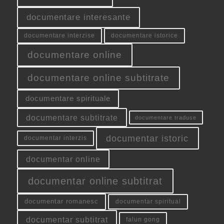
documentare interesante
documentare interzise
documentare istorice
documentare online
documentare online subtitrate
documentare spirituale
documentare subtitrate
documentare traduse
documentar istoric
documentar interzis
documentar online
documentar online subtitrat
documentar romanesc
documentar spiritual
documentar subtitrat
falun gong