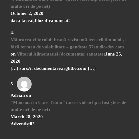
multe ori de pe net)
October 2, 2020
daca taceai,filozof ramaneai!
Mâncarea viitorului: hrană rezistentă trecerii timpului și
fără termen de valabilitate – gandeste.57studio-dev.com
on
Viitorul Alimentatiei (documentar sanatate)
June 25,
2020
[…] sursA: documentare.rightbe.com […]
Adrian
on
“Minciuna în Care Trăim” (acest videoclip a fost şters de
multe ori de pe net)
March 28, 2020
Adventiștii?