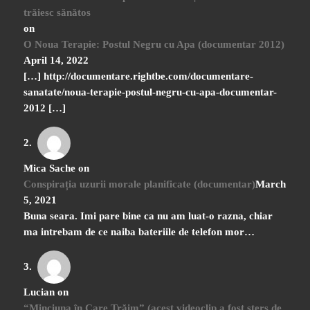
trăiesc sănătos
on
O Noua Terapie: Postul Negru cu Apa (documentar 2012)
April 14, 2022
[…] http://documentare.rightbe.com/documentare-
sanatate/noua-terapie-postul-negru-cu-apa-documentar-
2012 […]
Mica Sache
on
Conspirația uzurii morale planificate (documentar)
March
5, 2021
Buna seara. Imi pare bine ca nu am luat-o razna, chiar
ma intrebam de ce naiba bateriile de telefon mor…
Lucian
on
“Minciuna în Care Trăim” (acest videoclip a fost şters de