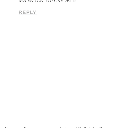
MANANCA! NU CREDETI?
REPLY