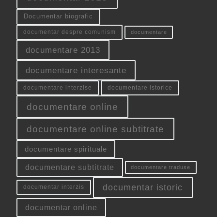
Documentar biografic
documentar despre comunism
documentare
documentare 2013
documentare interesante
documentare interzise
documentare istorice
documentare online
documentare online subtitrate
documentare spirituale
documentare subtitrate
documentare traduse
documentar istoric
documentar interzis
documentar online