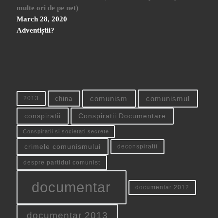
multe ori de pe net)
March 28, 2020
Adventiștii?
china
comunism
comunismul
2013
conspiratii
Conspiratii Documentare
Conspiratii si societati secrete
crimele comunismului
deconspiratii
despre partidul comunist
documentar
documentar 2012
documentar 2013