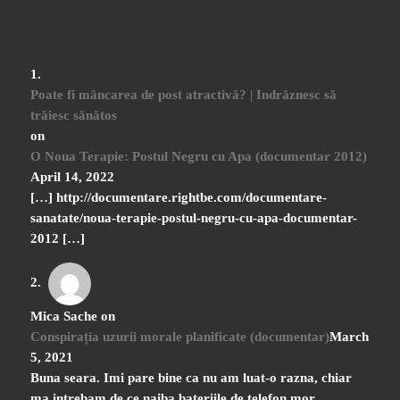
Poate fi mâncarea de post atractivă? | Indrăznesc să
trăiesc sănătos
on
O Noua Terapie: Postul Negru cu Apa (documentar 2012)
April 14, 2022
[…] http://documentare.rightbe.com/documentare-
sanatate/noua-terapie-postul-negru-cu-apa-documentar-
2012 […]
Mica Sache
on
Conspirația uzurii morale planificate (documentar)
March
5, 2021
Buna seara. Imi pare bine ca nu am luat-o razna, chiar
ma intrebam de ce naiba bateriile de telefon mor…