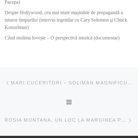
Pacepa)
Despre Hollywood, cea mai mare mașinărie de propagandă a
tuturor timpurilor (interviu legendar cu Cary Solomon şi Chuck
Konzelman)
Când molima lovește – O perspectivă istorică (documentar)
Post navigation
Previous post
MARI CUCERITORI – SOLIMAN MAGNIFICUL (DOCUMENTAR ISTORIC)
BACK TO POST LIST
Ne
ROSIA MONTANA, UN LOC LA MARGINEA PRAPASTIEI (DOCUMENTAR)