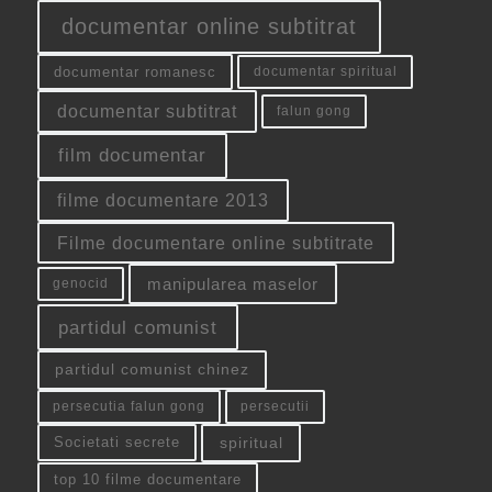
documentar online subtitrat
documentar romanesc
documentar spiritual
documentar subtitrat
falun gong
film documentar
filme documentare 2013
Filme documentare online subtitrate
manipularea maselor
genocid
partidul comunist
partidul comunist chinez
persecutia falun gong
persecutii
spiritual
Societati secrete
top 10 filme documentare