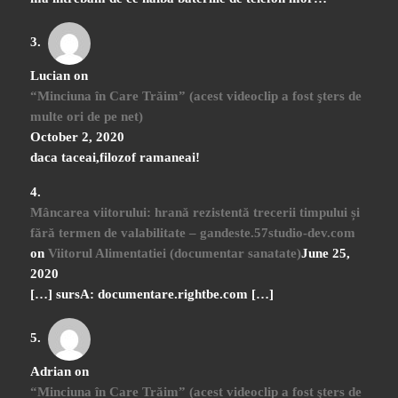
Lucian
on
“Minciuna în Care Trăim” (acest videoclip a fost şters de
multe ori de pe net)
October 2, 2020
daca taceai,filozof ramaneai!
Mâncarea viitorului: hrană rezistentă trecerii timpului și
fără termen de valabilitate – gandeste.57studio-dev.com
on
Viitorul Alimentatiei (documentar sanatate)
June 25,
2020
[…] sursA: documentare.rightbe.com […]
Adrian
on
“Minciuna în Care Trăim” (acest videoclip a fost şters de