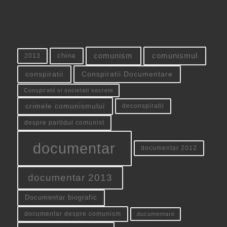
china
comunism
comunismul
2013
conspiratii
Conspiratii Documentare
Conspiratii si societati secrete
crimele comunismului
deconspiratii
despre partidul comunist
documentar
documentar 2012
documentar 2013
Documentar biografic
documentar despre comunism
documentare