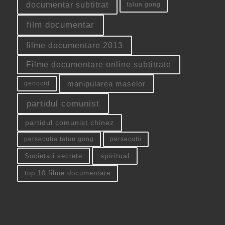
documentar subtitrat
falun gong
film documentar
filme documentare 2013
Filme documentare online subtitrate
manipularea maselor
genocid
partidul comunist
partidul comunist chinez
persecutia falun gong
persecutii
spiritual
Societati secrete
top 10 filme documentare