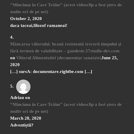
“Minciuna în Care Trăim” (acest videoclip a fost şters de
multe ori de pe net)
October 2, 2020
daca taceai,filozof ramaneai!
Mâncarea viitorului: hrană rezistentă trecerii timpului și
fără termen de valabilitate – gandeste.57studio-dev.com
on
Viitorul Alimentatiei (documentar sanatate)
June 25,
2020
[…] sursA: documentare.rightbe.com […]
Adrian
on
“Minciuna în Care Trăim” (acest videoclip a fost şters de
multe ori de pe net)
March 28, 2020
Adventiștii?