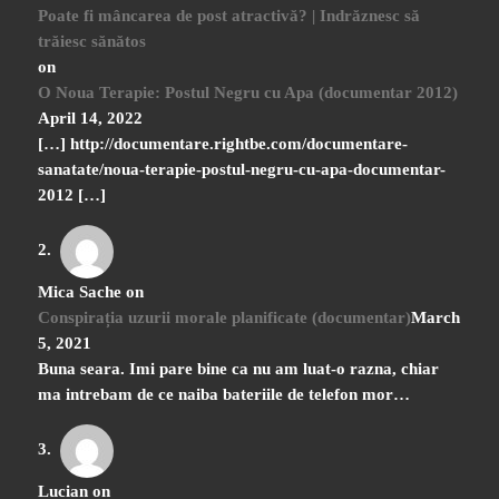
Poate fi mâncarea de post atractivă? | Indrăznesc să
trăiesc sănătos
on
O Noua Terapie: Postul Negru cu Apa (documentar 2012)
April 14, 2022
[…] http://documentare.rightbe.com/documentare-
sanatate/noua-terapie-postul-negru-cu-apa-documentar-
2012 […]
Mica Sache
on
Conspirația uzurii morale planificate (documentar)
March
5, 2021
Buna seara. Imi pare bine ca nu am luat-o razna, chiar
ma intrebam de ce naiba bateriile de telefon mor…
Lucian
on