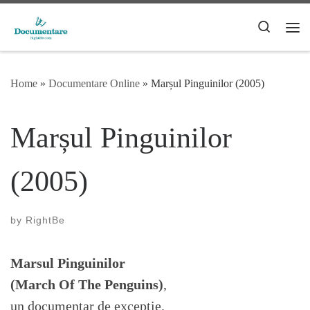
Skip to content
Search
Me
Home
»
Documentare Online
»
Marșul Pinguinilor (2005)
Marșul Pinguinilor
(2005)
by
RightBe
Marsul Pinguinilor
(March Of The Penguins)
,
un documentar de exceptie.