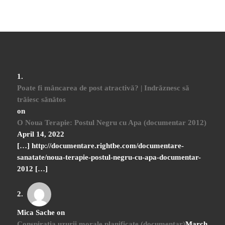
Poate fi mâncarea de post atractivă? | Indrăznesc să
trăiesc sănătos
on
O Noua Terapie: Postul Negru cu Apa (documentar 2012)
April 14, 2022
[…] http://documentare.rightbe.com/documentare-
sanatate/noua-terapie-postul-negru-cu-apa-documentar-
2012 […]
Mica Sache
on
Conspirația uzurii morale planificate (documentar)
March