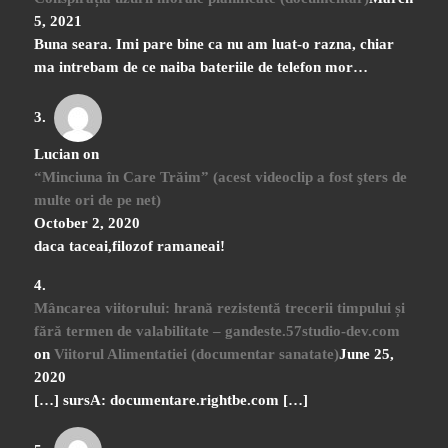
5, 2021
Buna seara. Imi pare bine ca nu am luat-o razna, chiar
ma intrebam de ce naiba bateriile de telefon mor…
Lucian
on
“Minciuna în Care Trăim” (acest videoclip a fost şters de
multe ori de pe net)
October 2, 2020
daca taceai,filozof ramaneai!
Mâncarea viitorului: hrană rezistentă trecerii timpului și
fără termen de valabilitate – gandeste.57studio-dev.com
on
Viitorul Alimentatiei (documentar sanatate)
June 25,
2020
[…] sursA: documentare.rightbe.com […]