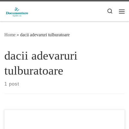
Skip to content
Search
Me
Home
»
dacii adevaruri tulburatoare
dacii adevaruri
tulburatoare
1 post
Dacii, Adevăruri tulburătoare, un documentar controversat