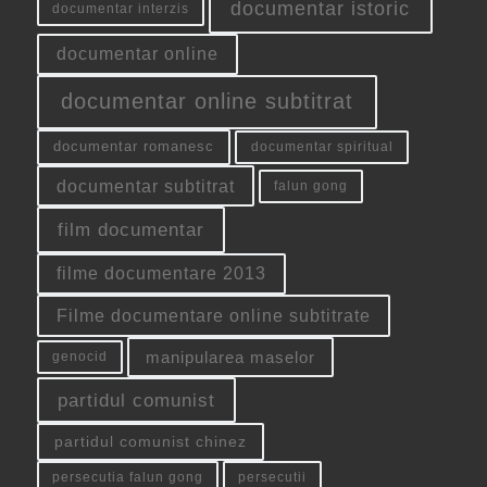
documentar istoric
documentar interzis
documentar online
documentar online subtitrat
documentar romanesc
documentar spiritual
documentar subtitrat
falun gong
film documentar
filme documentare 2013
Filme documentare online subtitrate
manipularea maselor
genocid
partidul comunist
partidul comunist chinez
persecutia falun gong
persecutii