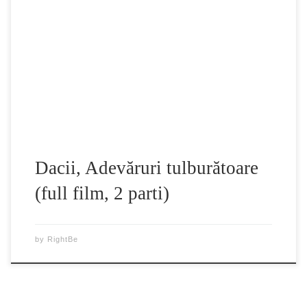
prin care o serie de specialisti in istorie readuc in discutie
“adevaruri” ascunse despre stramosii nostri Dacii. Acest
film face parte dintr-un proiect mai amplu ce urmareste
recuperarea adevarului istoric. In acest film documentar
multe dintre teoriile pe care este construita istoria Romaniei
vor […]
Dacii, Adevăruri tulburătoare
(full film, 2 parti)
by
RightBe