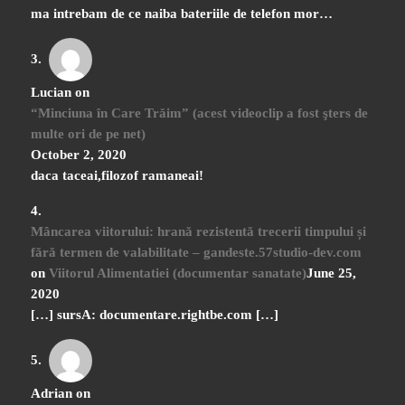
ma intrebam de ce naiba bateriile de telefon mor…
Lucian
on
“Minciuna în Care Trăim” (acest videoclip a fost şters de
multe ori de pe net)
October 2, 2020
daca taceai,filozof ramaneai!
Mâncarea viitorului: hrană rezistentă trecerii timpului și
fără termen de valabilitate – gandeste.57studio-dev.com
on
Viitorul Alimentatiei (documentar sanatate)
June 25,
2020
[…] sursA: documentare.rightbe.com […]
Adrian
on