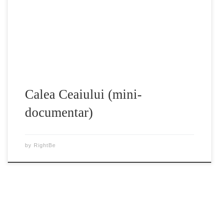
bucura de o ceașcă cu matcha, pudră de ceai verde de înaltă
calitate. Ce putem învăța astăzi de la aceste practici
străvechi? […]
Calea Ceaiului (mini-
documentar)
by
RightBe