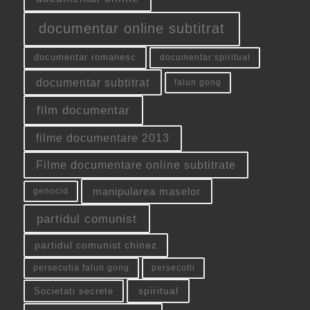
documentar online subtitrat
documentar romanesc
documentar spiritual
documentar subtitrat
falun gong
film documentar
filme documentare 2013
Filme documentare online subtitrate
manipularea maselor
genocid
partidul comunist
partidul comunist chinez
persecutia falun gong
persecutii
spiritual
Societati secrete