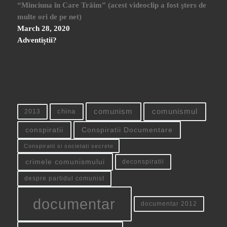
“Minciuna în Care Trăim” (acest videoclip a fost şters de
multe ori de pe net)
March 28, 2020
Adventiștii?
china
comunism
comunismul
2013
conspiratii
Conspiratii Documentare
Conspiratii si societati secrete
crimele comunismului
deconspiratii
despre partidul comunist
documentar
documentar 2012