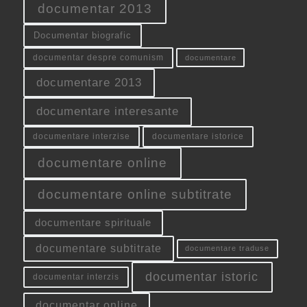
documentar 2013
Documentar biografic
documentar despre comunism
documentare
documentare 2013
documentare interesante
documentare interzise
documentare istorice
documentare online
documentare online subtitrate
documentare spirituale
documentare subtitrate
documentare traduse
documentar istoric
documentar interzis
documentar online