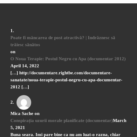
Poate fi mâncarea de post atractivă? | Indrăznesc să
trăiesc sănătos
on
O Noua Terapie: Postul Negru cu Apa (documentar 2012)
April 14, 2022
[…] http://documentare.rightbe.com/documentare-
sanatate/noua-terapie-postul-negru-cu-apa-documentar-
2012 […]
Mica Sache
on
Conspirația uzurii morale planificate (documentar)
March
5, 2021
Buna seara. Imi pare bine ca nu am luat-o razna, chiar