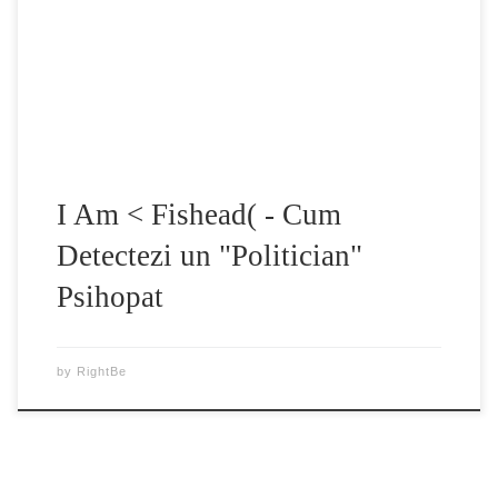
confunda notiunea cu cea promovata prin filme de mass-
media. Psihopati – persoane incapabile de emotii veritabile
si implicit empatie, manipulatori de prima mana, dorinta de
[…]
I Am < Fishead( - Cum
Detectezi un "Politician"
Psihopat
by
RightBe