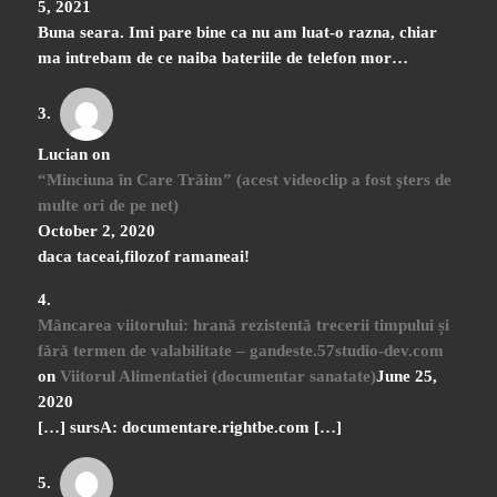
5, 2021
Buna seara. Imi pare bine ca nu am luat-o razna, chiar
ma intrebam de ce naiba bateriile de telefon mor…
Lucian
on
“Minciuna în Care Trăim” (acest videoclip a fost şters de
multe ori de pe net)
October 2, 2020
daca taceai,filozof ramaneai!
Mâncarea viitorului: hrană rezistentă trecerii timpului și
fără termen de valabilitate – gandeste.57studio-dev.com
on
Viitorul Alimentatiei (documentar sanatate)
June 25,
2020
[…] sursA: documentare.rightbe.com […]