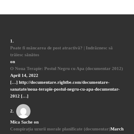
Poate fi mâncarea de post atractivă? | Indrăznesc să
trăiesc sănătos
on
O Noua Terapie: Postul Negru cu Apa (documentar 2012)
April 14, 2022
[…] http://documentare.rightbe.com/documentare-
sanatate/noua-terapie-postul-negru-cu-apa-documentar-
2012 […]
Mica Sache
on
Conspirația uzurii morale planificate (documentar)
March