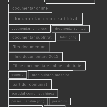
documentar online
documentar online subtitrat
documentar romanesc
documentar spiritual
documentar subtitrat
falun gong
film documentar
filme documentare 2013
Filme documentare online subtitrate
manipularea maselor
genocid
partidul comunist
partidul comunist chinez
persecutia falun gong
persecutii