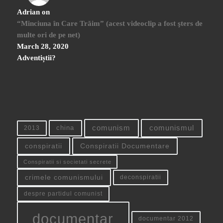
Adrian
on
“Minciuna în Care Trăim” (acest videoclip a fost şters de
multe ori de pe net)
March 28, 2020
Adventiștii?
china
comunism
comunismul
2013
conspiratii
Conspiratii Documentare
Conspiratii si societati secrete
crimele comunismului
deconspiratii
despre partidul comunist
documentar
documentar 2012